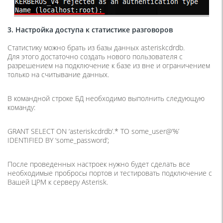
3. Настройка доступа к статистике разговоров
Статистику можно брать из базы данных asteriskcdrdb.
Для этого достаточно создать нового пользователя с
разрешением на подключение к базе из вне и ограничением
только на считывание данных.
В командной строке БД необходимо выполнить следующую
команду:
GRANT SELECT ON ‘asteriskcdrdb’.* TO some_user@’%’
IDENTIFIED BY ‘some_password’;
После проведенных настроек нужно будет сделать все
необходимые пробросы портов и тестировать подключение с
Вашей ЦРМ к серверу Asterisk.