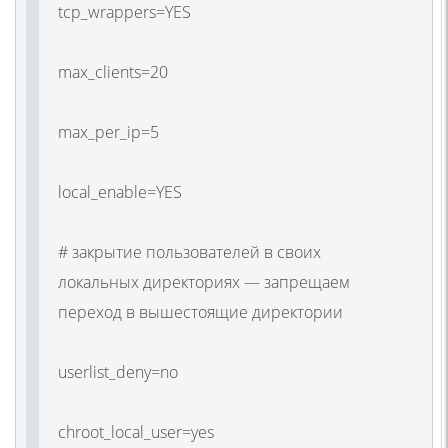
tcp_wrappers=YES
max_clients=20
max_per_ip=5
local_enable=YES
# закрытие пользователей в своих
локальных директориях — запрещаем
переход в вышестоящие директории
userlist_deny=no
chroot_local_user=yes