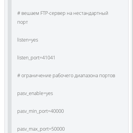
# вешаем FTP-сервер на нестандартный
порт
listen=yes
listen_port=41041
# ограничение рабочего диапазона портов
pasv_enable=yes
pasv_min_port=40000
pasv_max_port=50000