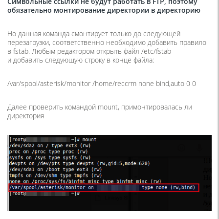
Символьные ссылки не будут работать в FTP, поэтому
обязательно монтирование директории в директорию
Но данная команда смонтирует только до следующей
перезагрузки, соответственно необходимо добавить правило
в fstab. Любым редактором открыть файл /etc/fstab
и добавить следующую строку в конце файла:
/var/spool/asterisk/monitor /home/reccrm none bind,auto 0 0
Далее проверить командой mount, примонтировалась ли
директория