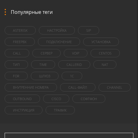
Популярные теги
ASTERISK
НАСТРОЙКА
SIP
FREEPBX
ПОДКЛЮЧЕНИЕ
УСТАНОВКА
CALL
СЕРВЕР
VOIP
CENTOS
ТИП
TIME
CALLERID
NAT
FOR
ШЛЮЗ
1C
ВНУТРЕННИЕ НОМЕРА
CALL-ФАЙЛ
CHANNEL
OUTBOUND
CISCO
СОФТФОН
ИНСТРУКЦИЯ
ТРАФИК