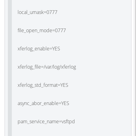
local_umask=0777
file_open_mode=0777
xferlog_enable=YES
xferlog_file=/var/log/xferlog
xferlog_std_format=YES
async_abor_enable=YES
pam_service_name=vsftpd