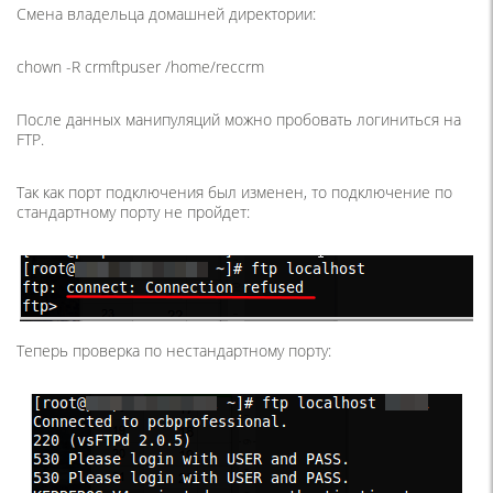
Смена владельца домашней директории:
chown -R crmftpuser /home/reccrm
После данных манипуляций можно пробовать логиниться на
FTP.
Так как порт подключения был изменен, то подключение по
стандартному порту не пройдет:
Теперь проверка по нестандартному порту: