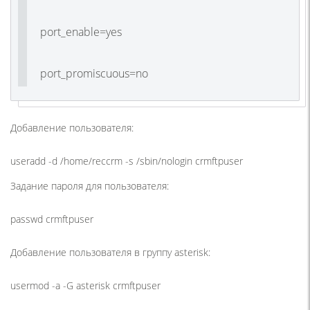
port_enable=yes
port_promiscuous=no
Добавление пользователя:
useradd -d /home/reccrm -s /sbin/nologin crmftpuser
Задание пароля для пользователя:
passwd crmftpuser
Добавление пользователя в группу asterisk:
usermod -a -G asterisk crmftpuser