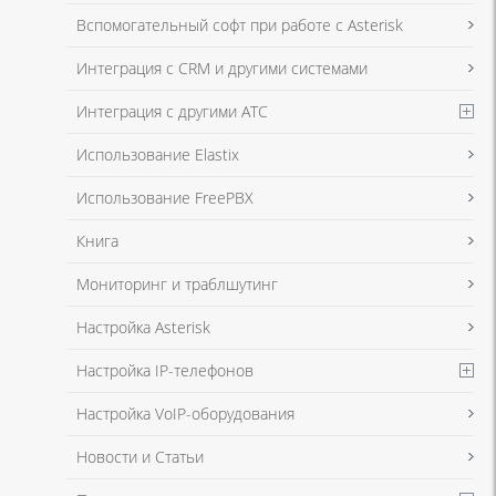
Я даю согласие на обработку моих персональных данных для связи
Вспомогательный софт при работе с Asterisk
в соответствии с
Политикой в отношении обработки персональных
данных
и
Политикой конфиденциальности
Интеграция с CRM и другими системами
Интеграция с другими АТС
Я даю согласие на обработку моих персональных данных для связи
Использование Elastix
в соответствии с
Политикой в отношении обработки персональных
данных
и
Политикой конфиденциальности
Использование FreePBX
Книга
Мониторинг и траблшутинг
Настройка Asterisk
Настройка IP-телефонов
Настройка VoIP-оборудования
Новости и Статьи