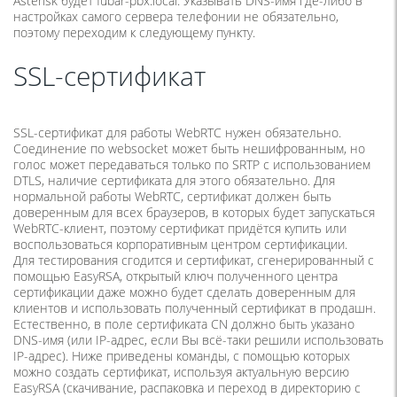
Asterisk будет fubar-pbx.local. Указывать DNS-имя где-либо в
настройках самого сервера телефонии не обязательно,
поэтому переходим к следующему пункту.
SSL-сертификат
SSL-сертификат для работы WebRTC нужен обязательно.
Соединение по websocket может быть нешифрованным, но
голос может передаваться только по SRTP с использованием
DTLS, наличие сертификата для этого обязательно. Для
нормальной работы WebRTC, сертификат должен быть
доверенным для всех браузеров, в которых будет запускаться
WebRTC-клиент, поэтому сертификат придётся купить или
воспользоваться корпоративным центром сертификации.
Для тестирования сгодится и сертификат, сгенерированный с
помощью EasyRSA, открытый ключ полученного центра
сертификации даже можно будет сделать доверенным для
клиентов и использовать полученный сертификат в продашн.
Естественно, в поле сертификата CN должно быть указано
DNS-имя (или IP-адрес, если Вы всё-таки решили использовать
IP-адрес). Ниже приведены команды, с помощью которых
можно создать сертификат, используя актуальную версию
EasyRSA (скачивание, распаковка и переход в директорию с