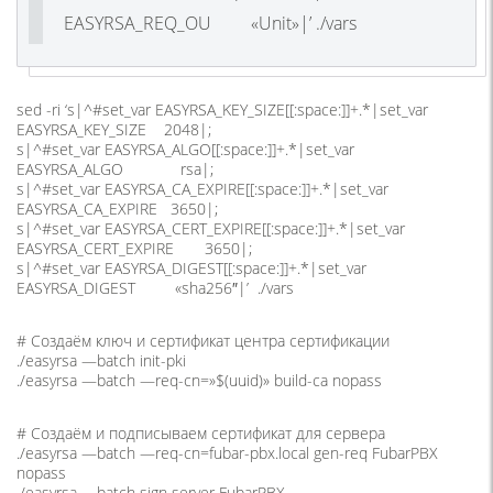
EASYRSA_REQ_OU «Unit»|’ ./vars
sed -ri ‘s|^#set_var EASYRSA_KEY_SIZE[[:space:]]+.*|set_var
EASYRSA_KEY_SIZE 2048|;
s|^#set_var EASYRSA_ALGO[[:space:]]+.*|set_var
EASYRSA_ALGO rsa|;
s|^#set_var EASYRSA_CA_EXPIRE[[:space:]]+.*|set_var
EASYRSA_CA_EXPIRE 3650|;
s|^#set_var EASYRSA_CERT_EXPIRE[[:space:]]+.*|set_var
EASYRSA_CERT_EXPIRE 3650|;
s|^#set_var EASYRSA_DIGEST[[:space:]]+.*|set_var
EASYRSA_DIGEST «sha256″|’ ./vars
# Создаём ключ и сертификат центра сертификации
./easyrsa —batch init-pki
./easyrsa —batch —req-cn=»$(uuid)» build-ca nopass
# Создаём и подписываем сертификат для сервера
./easyrsa —batch —req-cn=fubar-pbx.local gen-req FubarPBX
nopass
./easyrsa —batch sign server FubarPBX