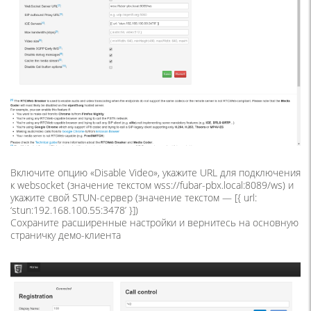
Включите опцию «Disable Video», укажите URL для подключения
к websocket (значение текстом wss://fubar-pbx.local:8089/ws) и
укажите свой STUN-сервер (значение текстом — [{ url:
‘stun:192.168.100.55:3478’ }])
Сохраните расширенные настройки и вернитесь на основную
страничку демо-клиента