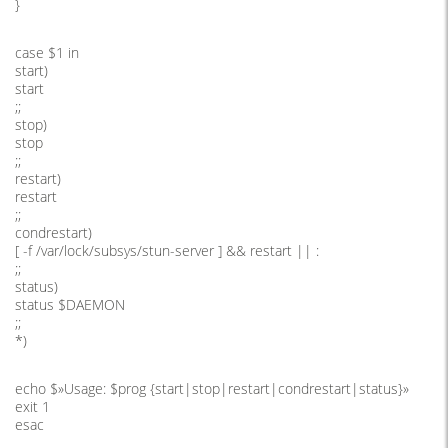
}
case $1 in
start)
start
;;
stop)
stop
;;
restart)
restart
;;
condrestart)
[ -f /var/lock/subsys/stun-server ] && restart || :
;;
status)
status $DAEMON
;;
*)
echo $»Usage: $prog {start|stop|restart|condrestart|status}»
exit 1
esac