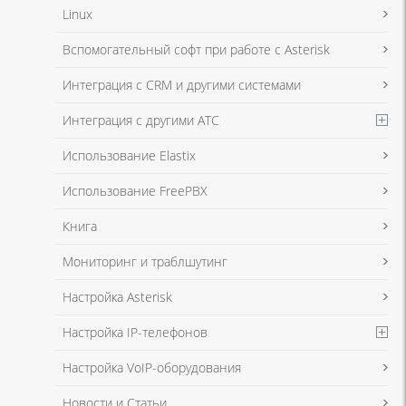
Linux
Я даю согласие на обработку моих персональных данных для связи
Вспомогательный софт при работе с Asterisk
в соответствии с
Политикой в отношении обработки персональных
данных
и
Политикой конфиденциальности
Интеграция с CRM и другими системами
Интеграция с другими АТС
Я даю согласие на обработку моих персональных данных для связи
Использование Elastix
в соответствии с
Политикой в отношении обработки персональных
данных
и
Политикой конфиденциальности
Использование FreePBX
Книга
Мониторинг и траблшутинг
Настройка Asterisk
Настройка IP-телефонов
Настройка VoIP-оборудования
Новости и Статьи