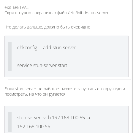
exit $RETVAL
Скрипт нужно сохранить в файл /etc/init.d/stun-server
Что делать дальше, должно быть очевидно
chkconfig —add stun-server
service stun-server start
Если stun-server не работает можете запустить его вручную и
посмотреть, на что он ругается
stun-server -v -h 192.168.100.55 -a
192.168.100.56