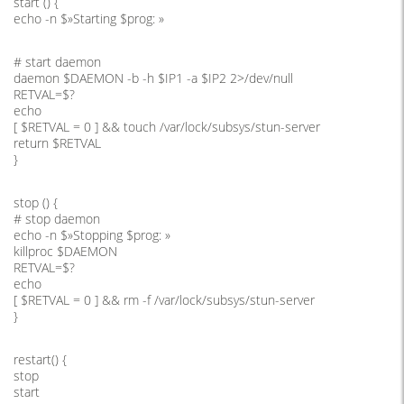
start () {
echo -n $»Starting $prog: »
# start daemon
daemon $DAEMON -b -h $IP1 -a $IP2 2>/dev/null
RETVAL=$?
echo
[ $RETVAL = 0 ] && touch /var/lock/subsys/stun-server
return $RETVAL
}
stop () {
# stop daemon
echo -n $»Stopping $prog: »
killproc $DAEMON
RETVAL=$?
echo
[ $RETVAL = 0 ] && rm -f /var/lock/subsys/stun-server
}
restart() {
stop
start