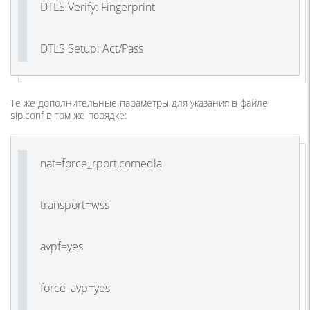
DTLS Verify: Fingerprint
DTLS Setup: Act/Pass
Те же дополнительные параметры для указания в файле
sip.conf в том же порядке:
nat=force_rport,comedia
transport=wss
avpf=yes
force_avp=yes