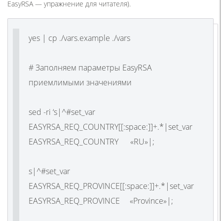
EasyRSA — упражнение для читателя).
yes | cp ./vars.example ./vars
# Заполняем параметры EasyRSA
приемлимыми значениями
sed -ri ‘s|^#set_var
EASYRSA_REQ_COUNTRY[[:space:]]+.*|set_var
EASYRSA_REQ_COUNTRY «RU»|;
s|^#set_var
EASYRSA_REQ_PROVINCE[[:space:]]+.*|set_var
EASYRSA_REQ_PROVINCE «Province»|;