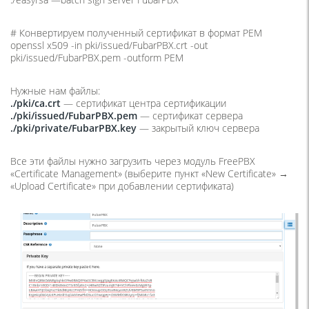
# Конвертируем полученный сертификат в формат PEM
openssl x509 -in pki/issued/FubarPBX.crt -out
pki/issued/FubarPBX.pem -outform PEM
Нужные нам файлы:
./pki/ca.crt
— сертификат центра сертификации
./pki/issued/FubarPBX.pem
— сертификат сервера
./pki/private/FubarPBX.key
— закрытый ключ сервера
Все эти файлы нужно загрузить через модуль FreePBX
«Certificate Management» (выберите пункт «New Certificate» →
«Upload Certificate» при добавлении сертификата)