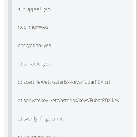
icesupport=yes
rtcp_mux=yes
encryption=yes
dtlsenable=yes
dtlscertfile=/etc/asterisk/keys/FubarPBX.crt
dtlsprivatekey=/etc/asterisk/keys/FubarPBX.key
dtlsverify=fingerprint