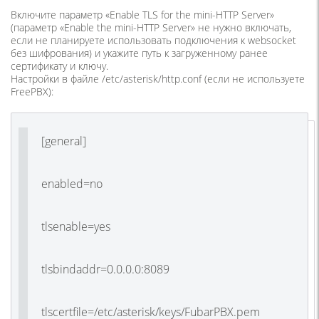
Включите параметр «Enable TLS for the mini-HTTP Server»
(параметр «Enable the mini-HTTP Server» не нужно включать,
если не планируете использовать подключения к websocket
без шифрования) и укажите путь к загруженному ранее
сертификату и ключу.
Настройки в файле /etc/asterisk/http.conf (если не используете
FreePBX):
[general]
enabled=no
tlsenable=yes
tlsbindaddr=0.0.0.0:8089
tlscertfile=/etc/asterisk/keys/FubarPBX.pem