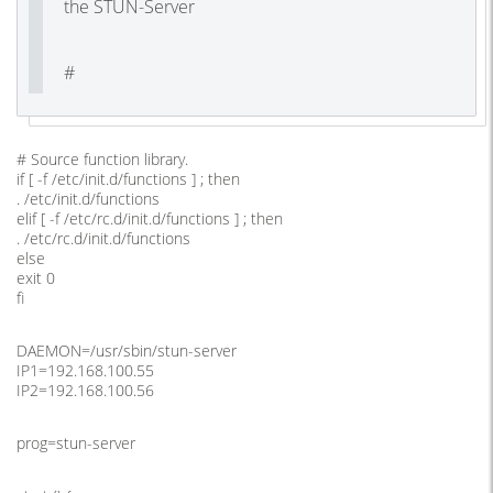
the STUN-Server
#
# Source function library.
if [ -f /etc/init.d/functions ] ; then
. /etc/init.d/functions
elif [ -f /etc/rc.d/init.d/functions ] ; then
. /etc/rc.d/init.d/functions
else
exit 0
fi
DAEMON=/usr/sbin/stun-server
IP1=192.168.100.55
IP2=192.168.100.56
prog=stun-server