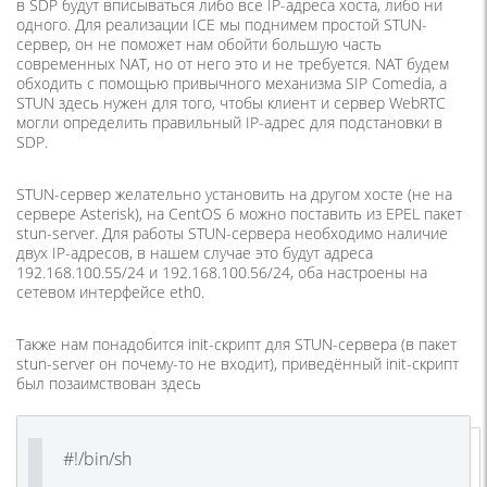
в SDP будут вписываться либо все IP-адреса хоста, либо ни
одного. Для реализации ICE мы поднимем простой STUN-
сервер, он не поможет нам обойти большую часть
современных NAT, но от него это и не требуется. NAT будем
обходить с помощью привычного механизма SIP Comedia, а
STUN здесь нужен для того, чтобы клиент и сервер WebRTC
могли определить правильный IP-адрес для подстановки в
SDP.
STUN-сервер желательно установить на другом хосте (не на
сервере Asterisk), на CentOS 6 можно поставить из EPEL пакет
stun-server. Для работы STUN-сервера необходимо наличие
двух IP-адресов, в нашем случае это будут адреса
192.168.100.55/24 и 192.168.100.56/24, оба настроены на
сетевом интерфейсе eth0.
Также нам понадобится init-скрипт для STUN-сервера (в пакет
stun-server он почему-то не входит), приведённый init-скрипт
был позаимствован здесь
#!/bin/sh