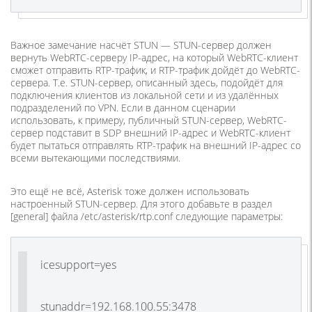
Важное замечание насчёт STUN — STUN-сервер должен
вернуть WebRTC-серверу IP-адрес, на который WebRTC-клиент
сможет отправить RTP-трафик, и RTP-трафик дойдёт до WebRTC-
сервера. Т.е. STUN-сервер, описанный здесь, подойдёт для
подключения клиентов из локальной сети и из удалённых
подразделений по VPN. Если в данном сценарии
использовать, к примеру, публичный STUN-сервер, WebRTC-
сервер подставит в SDP внешний IP-адрес и WebRTC-клиент
будет пытаться отправлять RTP-трафик на внешний IP-адрес со
всеми вытекающими последствиями.
Это ещё не всё, Asterisk тоже должен использовать
настроенный STUN-сервер. Для этого добавьте в раздел
[general] файла /etc/asterisk/rtp.conf следующие параметры:
icesupport=yes
stunaddr=192.168.100.55:3478