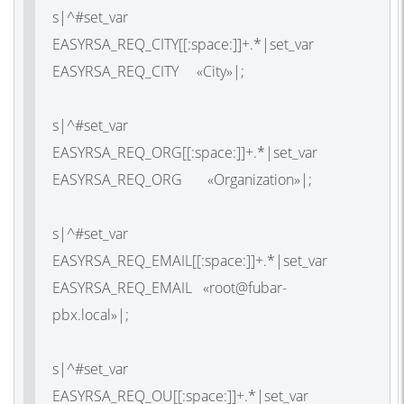
s|^#set_var
EASYRSA_REQ_CITY[[:space:]]+.*|set_var
EASYRSA_REQ_CITY «City»|;
s|^#set_var
EASYRSA_REQ_ORG[[:space:]]+.*|set_var
EASYRSA_REQ_ORG «Organization»|;
s|^#set_var
EASYRSA_REQ_EMAIL[[:space:]]+.*|set_var
EASYRSA_REQ_EMAIL «root@fubar-
pbx.local»|;
s|^#set_var
EASYRSA_REQ_OU[[:space:]]+.*|set_var