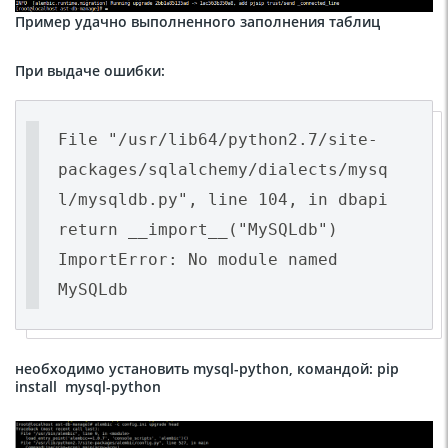
Пример удачно выполненного заполнения таблиц
При выдаче ошибки:
File "/usr/lib64/python2.7/site-
packages/sqlalchemy/dialects/mysq
l/mysqldb.py", line 104, in dbapi
return __import__("MySQLdb")
ImportError: No module named
MySQLdb
необходимо
установить
mysql-python,
командой
: pip
install mysql-python