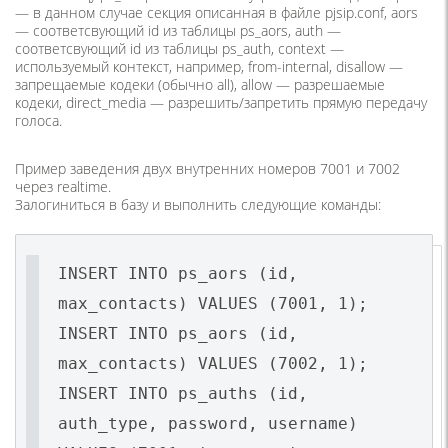
— в данном случае секция описанная в файле pjsip.conf, aors
— соответсвующий id из таблицы ps_aors, auth —
соответсвующий id из таблицы ps_auth, context —
используемый контекст, например, from-internal, disallow —
запрещаемые кодеки (обычно all), allow — разрешаемые
кодеки, direct_media — разрешить/запретить прямую передачу
голоса.
Пример заведения двух внутренних номеров 7001 и 7002
через realtime.
Залогиниться в базу и выполнить следующие команды:
INSERT INTO ps_aors (id,
max_contacts) VALUES (7001, 1);
INSERT INTO ps_aors (id,
max_contacts) VALUES (7002, 1);
INSERT INTO ps_auths (id,
auth_type, password, username)