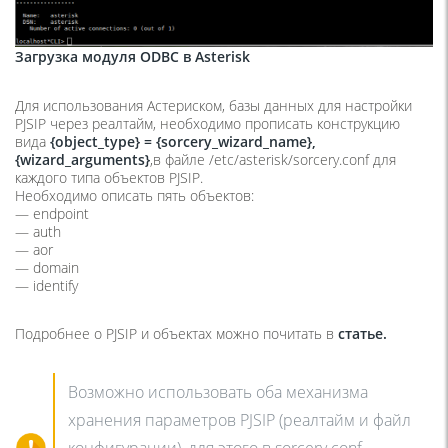
Загрузка модуля ODBC в Asterisk
Для использования Астериском, базы данных для настройки
PJSIP через реалтайм, необходимо прописать конструкцию
вида
{object_type} = {sorcery_wizard_name},
{wizard_arguments}
,
в файле /etc/asterisk/sorcery.conf для
каждого типа объектов PJSIP.
Необходимо описать пять объектов:
— endpoint
— auth
— aor
— domain
— identify
Подробнее о PJSIP и объектах можно почитать в
статье.
Возможно использовать оба механизма
хранения параметров PJSIP (реалтайм и файл