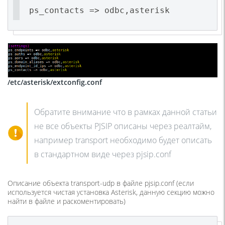
ps_contacts => odbc,asterisk
/etc/asterisk/extconfig.conf
Обратите внимание что в рамках данной статьи
не все объекты PJSIP описаны через реалтайм,
например transport необходимо будет описать
в стандартном виде через pjsip.conf
Описание объекта transport-udp в файле pjsip.conf (если
используется чистая установка Asterisk, данную секцию можно
найти в файле и раскоментировать)