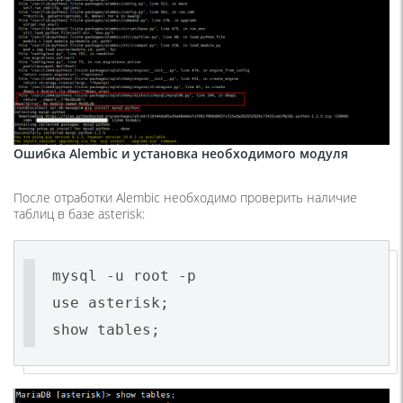
Ошибка Alembic и установка необходимого модуля
После отработки Alembic необходимо проверить наличие
таблиц в базе asterisk:
mysql -u root -p
use asterisk;
show tables;