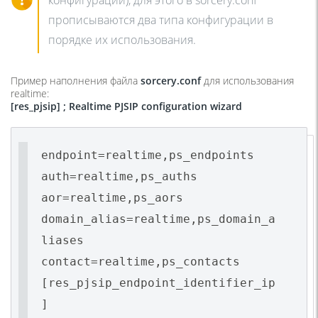
конфигурации), для этого в sorcery.conf
прописываются два типа конфигурации в
порядке их использования.
Пример наполнения файла
sorcery.conf
для использования
realtime:
[res_pjsip] ; Realtime PJSIP configuration wizard
endpoint=realtime,ps_endpoints
auth=realtime,ps_auths
aor=realtime,ps_aors
domain_alias=realtime,ps_domain_a
liases
contact=realtime,ps_contacts
[res_pjsip_endpoint_identifier_ip
]