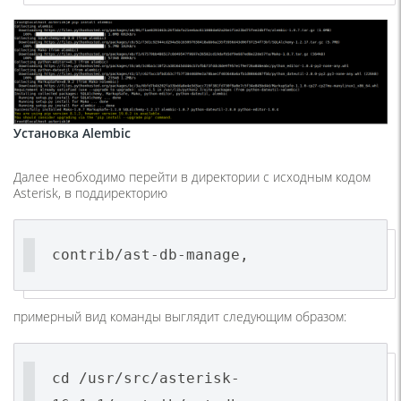
Установка Alembic
Далее необходимо перейти в директории с исходным кодом
Asterisk, в поддиректорию
contrib/ast-db-manage,
примерный вид команды выглядит следующим образом:
cd /usr/src/asterisk-