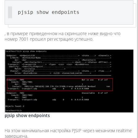
pjsip show endpoints
, в примере приведенном на скриншоте ниже видно что
номер 7001 прошел регистрацию успешно.
pjsip show endpoints
На этом минимальная настройка PJSIP через механизм realtime
завершена.