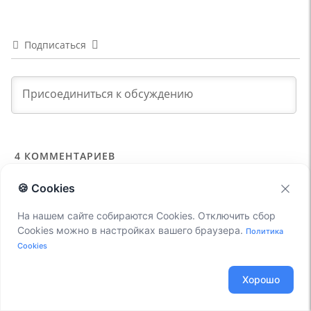
Подписаться
4
КОММЕНТАРИЕВ
Старые
🍪 Cookies
На нашем сайте собираются Cookies. Отключить сбор
Cookies можно в настройках вашего браузера.
Политика
Cookies
Роман
29.04.2020 21:20
А что насчёт настроек транков? где и как описать
Хорошо
секцию type=registration
Ответить
4