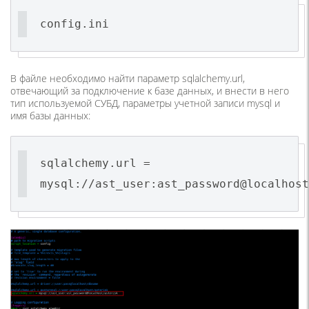
config.ini
В файле необходимо найти параметр sqlalchemy.url,
отвечающий за подключение к базе данных, и внести в него
тип используемой СУБД, параметры учетной записи mysql и
имя базы данных:
sqlalchemy.url =
mysql://ast_user:ast_password@localhost