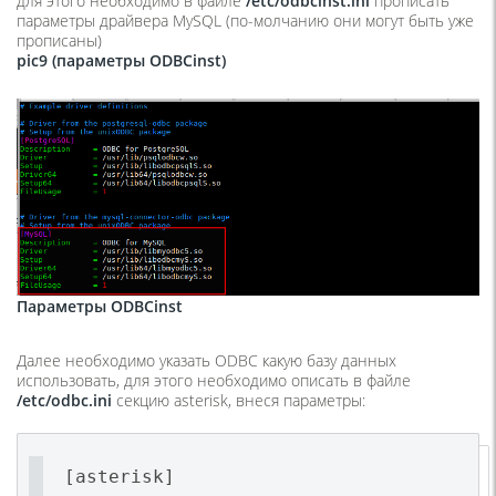
для этого необходимо в файле
/etc/odbcinst.ini
прописать
параметры драйвера MySQL (по-молчанию они могут быть уже
прописаны)
pic9 (параметры ODBCinst)
Параметры ODBCinst
Далее необходимо указать ODBC какую базу данных
использовать, для этого необходимо описать в файле
/etc/odbc.ini
секцию asterisk, внеся параметры:
[asterisk]