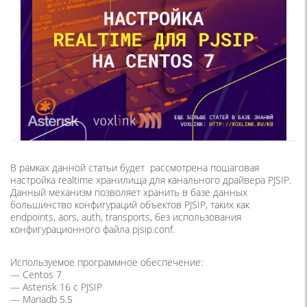
В рамках данной статьи будет рассмотрена пошаговая
настройка realtime хранилища для канального драйвера PJSIP.
Данный механизм позволяет хранить в базе данных
большинство конфигураций объектов PJSIP, таких как
endpoints, aors, auth, transports, без использования
конфигурационного файла pjsip.conf.
Используемое программное обеспечение:
— Centos 7
— Asterisk 16 с PJSIP
— Mariadb 5.5