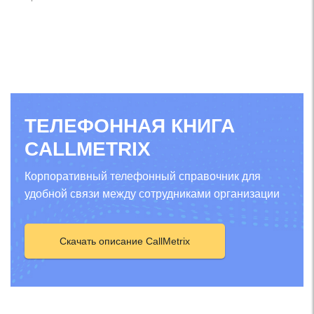
ТЕЛЕФОННАЯ КНИГА
CALLMETRIX
Корпоративный телефонный справочник для
удобной связи между сотрудниками организации
Скачать описание CallMetrix