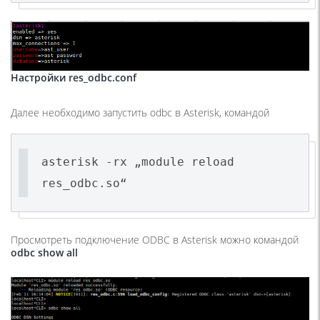
Настройки res_odbc.conf
Далее необходимо запустить odbc в Asterisk, командой
asterisk -rx „module reload
res_odbc.so“
Просмотреть подключение ODBC в Asterisk можно командой
odbc show all