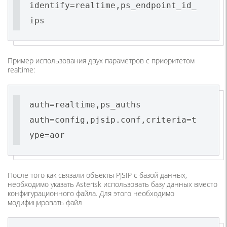
identify=realtime,ps_endpoint_id_
ips
Пример использования двух параметров с приоритетом
realtime:
auth=realtime,ps_auths
auth=config,pjsip.conf,criteria=t
ype=aor
После того как связали объекты PJSIP с базой данных,
необходимо указать Asterisk использовать базу данных вместо
конфигурационного файла. Для этого необходимо
модифицировать файл