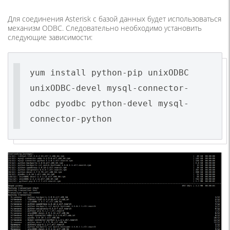
Для соединения Asterisk с базой данных будет использоваться
механизм ODBC. Следовательно необходимо установить
следующие зависимости:
yum install python-pip unixODBC
unixODBC-devel mysql-connector-
odbc pyodbc python-devel mysql-
connector-python