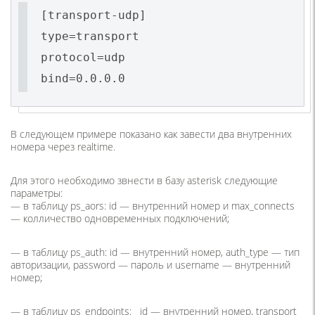
[transport-udp]
type=transport
protocol=udp
bind=0.0.0.0
В следующем примере показано как завести два внутренних
номера через realtime.
Для этого необходимо звнести в базу asterisk следующие
параметры:
— в таблицу ps_aors: id — внутренний номер и max_connects
— колличество одновременных подключений;
— в таблицу ps_auth: id — внутренний номер, auth_type — тип
авторизации, password — пароль и username — внутренний
номер;
— в таблицу ps_endpoints: id — внутренний номер, transport