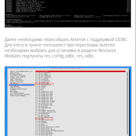
Далее необходимо пересобрать Asterisk с поддержкой ODBC.
Для этого в пункте menuselect при пересборке Asterisk
необходимо выбрать для установки в разделе Resource
Modules подпункты res_config_odbc, res_odbc.