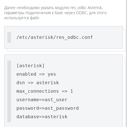
Далее необходимо указать модулю res_odbc Asterisk,
параметры подключения к базе через ODBC, для этого
используется файл
/etc/asterisk/res_odbc.conf
[asterisk]
enabled => yes
dsn => asterisk
max_connections => 1
username=>ast_user
password=>ast_password
database=>asterisk