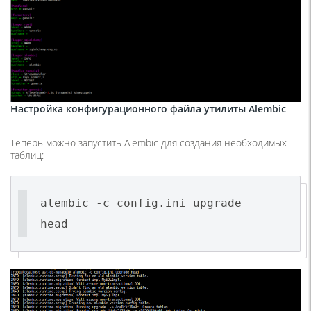
Настройка конфигурационного файла утилиты Alembic
Теперь можно запустить Alembic для создания необходимых
таблиц:
alembic -c config.ini upgrade
head