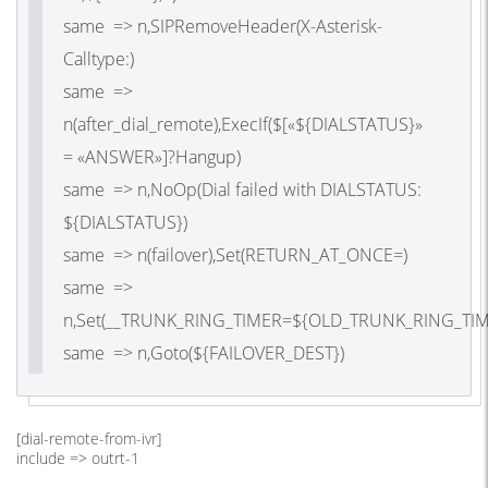
same => n,SIPRemoveHeader(X-Asterisk-
Calltype:)
same =>
n(after_dial_remote),ExecIf($[«${DIALSTATUS}»
= «ANSWER»]?Hangup)
same => n,NoOp(Dial failed with DIALSTATUS:
${DIALSTATUS})
same => n(failover),Set(RETURN_AT_ONCE=)
same =>
n,Set(__TRUNK_RING_TIMER=${OLD_TRUNK_RING_TIM
same => n,Goto(${FAILOVER_DEST})
[dial-remote-from-ivr]
include => outrt-1