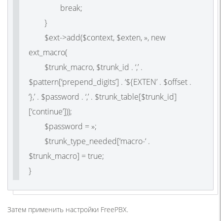
break;
}
$ext->add($context, $exten, », new
ext_macro(
$trunk_macro, $trunk_id . ‘,’ .
$pattern[‘prepend_digits’] . ‘${EXTEN’ . $offset .
‘},’ . $password . ‘,’ . $trunk_table[$trunk_id]
[‘continue’]));
$password = »;
$trunk_type_needed[‘macro-‘ .
$trunk_macro] = true;
}
Затем применить настройки FreePBX.