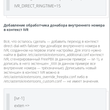
IVR_DIRECT_RINGTIME=15
Добавление обработчика донабора внутреннего номера
в контекст IVR
Всё, что осталось сделать — добавить переход в контекст
direct-dial-with-failover при донаборе внутреннего номера в
IVR, созданном на первом этапе настройки. Для этого нужно
найти в файле /etc/asterisk/extensions_additional.conf контекст
IVR, сгенерированный FreePBX (в данном примере — ivr-1), и
дописать в него экстеншен _XXX (в данном примере все
внутренние номера — трёхзначные). Дописывать новый
экстеншен в контекст IVR можно в
/etc/asterisk/extensions_override_freepbx.conf либо в
/etc/asterisk/extensions_custom.conf — не имеет значения.
[ivr-1]
exten =>