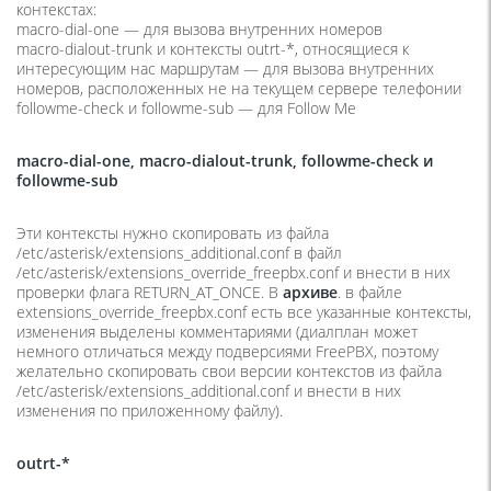
контекстах:
macro-dial-one — для вызова внутренних номеров
macro-dialout-trunk и контексты outrt-*, относящиеся к
интересующим нас маршрутам — для вызова внутренних
номеров, расположенных не на текущем сервере телефонии
followme-check и followme-sub — для Follow Me
macro-dial-one, macro-dialout-trunk, followme-check и
followme-sub
Эти контексты нужно скопировать из файла
/etc/asterisk/extensions_additional.conf в файл
/etc/asterisk/extensions_override_freepbx.conf и внести в них
проверки флага RETURN_AT_ONCE. В
архиве
. в файле
extensions_override_freepbx.conf есть все указанные контексты,
изменения выделены комментариями (диалплан может
немного отличаться между подверсиями FreePBX, поэтому
желательно скопировать свои версии контекстов из файла
/etc/asterisk/extensions_additional.conf и внести в них
изменения по приложенному файлу).
outrt-*