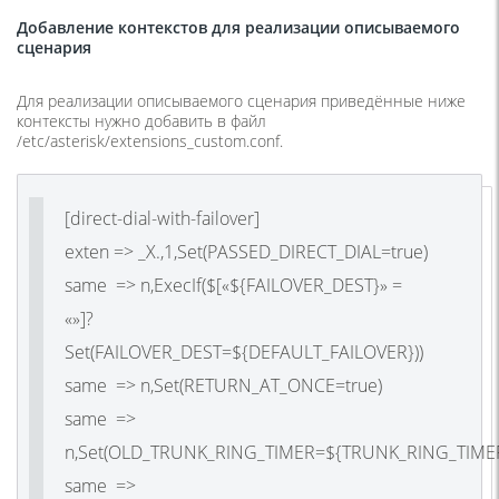
Добавление контекстов для реализации описываемого
сценария
Для реализации описываемого сценария приведённые ниже
контексты нужно добавить в файл
/etc/asterisk/extensions_custom.conf.
[direct-dial-with-failover]
exten => _X.,1,Set(PASSED_DIRECT_DIAL=true)
same => n,ExecIf($[«${FAILOVER_DEST}» =
«»]?
Set(FAILOVER_DEST=${DEFAULT_FAILOVER}))
same => n,Set(RETURN_AT_ONCE=true)
same =>
n,Set(OLD_TRUNK_RING_TIMER=${TRUNK_RING_TIMER
same =>