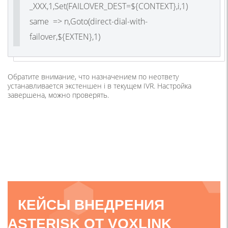
_XXX,1,Set(FAILOVER_DEST=${CONTEXT},i,1)
same => n,Goto(direct-dial-with-
failover,${EXTEN},1)
Обратите внимание, что назначением по неответу
устанавливается экстеншен i в текущем IVR. Настройка
завершена, можно проверять.
КЕЙСЫ ВНЕДРЕНИЯ
ASTERISK ОТ VOXLINK