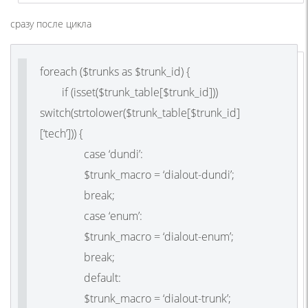
сразу после цикла
foreach ($trunks as $trunk_id) {
if (isset($trunk_table[$trunk_id]))
switch(strtolower($trunk_table[$trunk_id]
[‘tech’])) {
case ‘dundi’:
$trunk_macro = ‘dialout-dundi’;
break;
case ‘enum’:
$trunk_macro = ‘dialout-enum’;
break;
default:
$trunk_macro = ‘dialout-trunk’;