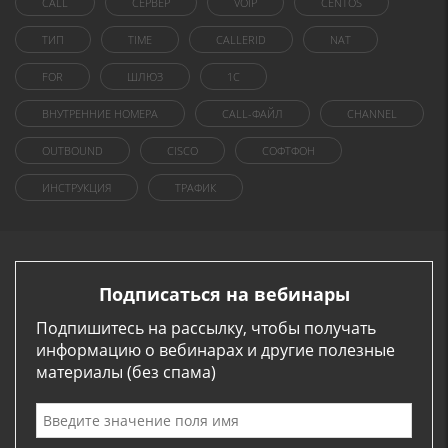
CALL
СЕРВЕР
VOIP
CENTOS
ТИП
TIME
CALLERID
NAT
FOR
ШЛЮЗ
1C
ВНУТРЕННИЕ НОМЕРА
CALL-ФАЙЛ
CHANNEL
OUTBOUND
CISCO
СОФТФОН
ИНСТРУКЦИЯ
ТРАФИК
Подписаться на вебинары
Подпишитесь на рассылку, чтобы получать
информацию о вебинарах и другие полезные
материалы (без спама)