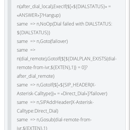
n(after_dial_local),ExecIf($[«${DIALSTATUS}» =
«ANSWER»]?Hangup)
same => n,NoOp(Dial failed with DIALSTATUS:
${DIALSTATUS})
same => n,Goto(failover)
same =>
n(dial_remote),GotoIf($[${DIALPLAN_EXISTS(dial-
remote-from-ivr,${EXTEN},1)} = 0]?
after_dial_remote)
same => n,GotoIf($[«${SIP_HEADER(X-
Asterisk-Calltype)}» = «Direct_Dial»]?failover)
same => n,SIPAddHeader(X-Asterisk-
Calltype:Direct_Dial)
same => n,Gosub(dial-remote-from-
ivr,${EXTEN},1)