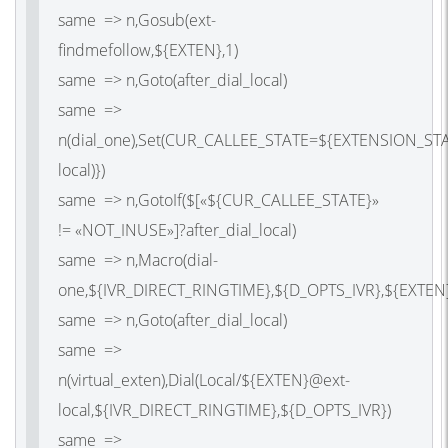
same => n,Gosub(ext-
findmefollow,${EXTEN},1)
same => n,Goto(after_dial_local)
same =>
n(dial_one),Set(CUR_CALLEE_STATE=${EXTENSION_ST
local)})
same => n,GotoIf($[«${CUR_CALLEE_STATE}»
!= «NOT_INUSE»]?after_dial_local)
same => n,Macro(dial-
one,${IVR_DIRECT_RINGTIME},${D_OPTS_IVR},${EXTEN
same => n,Goto(after_dial_local)
same =>
n(virtual_exten),Dial(Local/${EXTEN}@ext-
local,${IVR_DIRECT_RINGTIME},${D_OPTS_IVR})
same =>