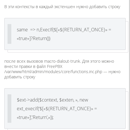
В эти контексты в каждый экстеншен нужно добавить строку
same => n,ExecIf($[«${RETURN_AT_ONCE}» =
«true»]?Return())
после всех вызовов macro-dialout-trunk. Для этого можно
внести правки в файл FreePBX
/var/www/html/admin/modules/core/functions.inc.php — нужно
добавить строку
$ext->add($context, $exten, », new
ext_execif(‘$[«${RETURN_AT_ONCE}» =
«true»]’,’Return’,»));