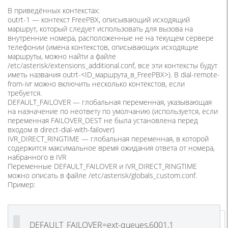
В приведённых контекстах:
outrt-1 — контекст FreePBX, описывающий исходящий
маршрут, который следует использовать для вызова на
внутренние номера, расположенные не на текущем сервере
телефонии (имена контекстов, описывающих исходящие
маршруты, можно найти а файле
/etc/asterisk/extensions_additional.conf, все эти контексты будут
иметь названия outrt-<ID_маршрута_в_FreePBX>). В dial-remote-
from-ivr можно включить несколько контекстов, если
требуется.
DEFAULT_FAILOVER — глобальная переменная, указывающая
на назначение по неответу по умолчанию (используется, если
переменная FAILOVER_DEST не была установлена перед
входом в direct-dial-with-failover)
IVR_DIRECT_RINGTIME — глобальная переменная, в которой
содержится максимальное время ожидания ответа от номера,
набранного в IVR
Переменные DEFAULT_FAILOVER и IVR_DIRECT_RINGTIME
можно описать в файле /etc/asterisk/globals_custom.conf.
Пример:
DEFAULT_FAILOVER=ext-queues,6001,1