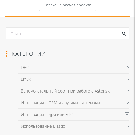
Заявка на расчет проекта
КАТЕГОРИИ
DECT
Linux
Я даю согласие на обработку моих персональных данных для связи
Вспомогательный софт при работе с Asterisk
в соответствии с
Политикой в отношении обработки персональных
данных
и
Политикой конфиденциальности
Интеграция с CRM и другими системами
Интеграция с другими АТС
Я даю согласие на обработку моих персональных данных для связи
Использование Elastix
в соответствии с
Политикой в отношении обработки персональных
данных
и
Политикой конфиденциальности