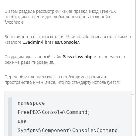
В этом разделе рассмотрим, какие правки в код FreePBX
необходимо внести для добавления новых ключей в
fwconsole.
Большинство основных ключей fwconsole описаны классами в
каталоге
…/admin/libraries/Console/
.
Создадим здесь новый файл
Pass.class.php
и откроем его в
режиме редактирования.
Перед объявлением класса необходимо прописать
пространство имён и всё, что по-стандарту используется:
namespace
FreePBX\Console\Command;
use
Symfony\Component\Console\Command