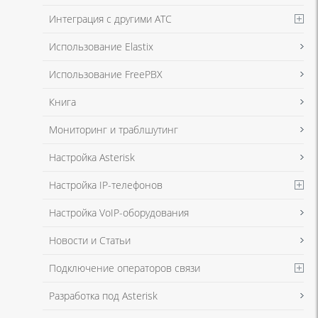
Интеграция с другими АТС
Я даю согласие на обработку моих персональных данных для связи
Использование Elastix
в соответствии с
Политикой в отношении обработки персональных
данных
и
Политикой конфиденциальности
Использование FreePBX
Книга
Мониторинг и траблшутинг
Настройка Asterisk
Настройка IP-телефонов
Настройка VoIP-оборудования
Новости и Статьи
Подключение операторов связи
Разработка под Asterisk