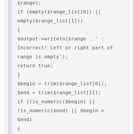
$range);
if (empty($range_list[0]) ||
empty($range_list[1]))
{
$output->writeln($range . ' :
Incorrect! Left or right part of
range is empty');
return true;
}
$begin = trim($range_list[0]);
$end = trim($range_list[1]);
if (!is_numeric($begin) ||
!is_numeric($end) || $begin >
$end)
{