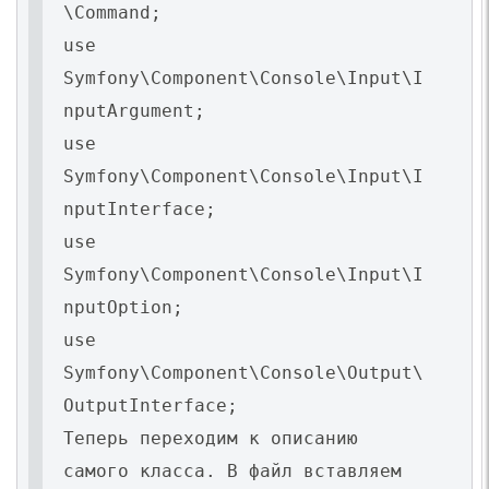
\Command;
use
Symfony\Component\Console\Input\I
nputArgument;
use
Symfony\Component\Console\Input\I
nputInterface;
use
Symfony\Component\Console\Input\I
nputOption;
use
Symfony\Component\Console\Output\
OutputInterface;
Теперь переходим к описанию
самого класса. В файл вставляем