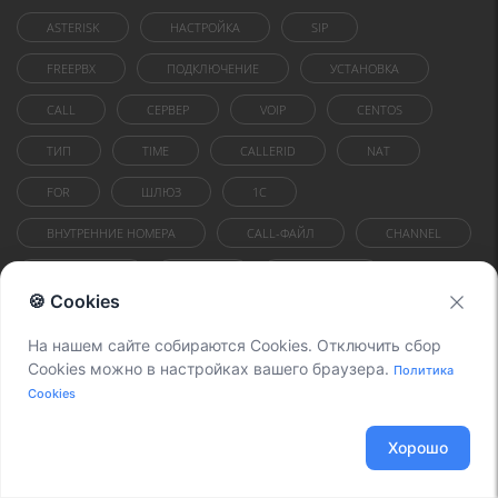
ASTERISK
НАСТРОЙКА
SIP
FREEPBX
ПОДКЛЮЧЕНИЕ
УСТАНОВКА
CALL
СЕРВЕР
VOIP
CENTOS
ТИП
TIME
CALLERID
NAT
FOR
ШЛЮЗ
1C
ВНУТРЕННИЕ НОМЕРА
CALL-ФАЙЛ
CHANNEL
OUTBOUND
CISCO
СОФТФОН
🍪 Cookies
ИНСТРУКЦИЯ
ТРАФИК
На нашем сайте собираются Cookies. Отключить сбор
Cookies можно в настройках вашего браузера.
Политика
Cookies
Подписаться на вебинары
Хорошо
Подпишитесь на рассылку, чтобы получать
информацию о вебинарах и другие полезные