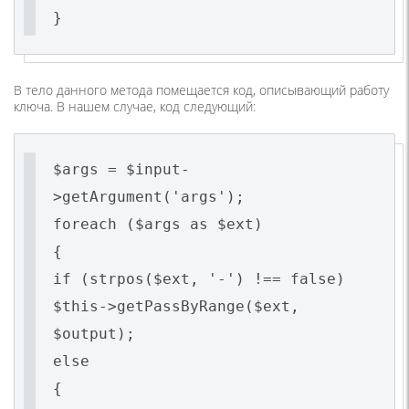
}
В тело данного метода помещается код, описывающий работу
ключа. В нашем случае, код следующий:
$args = $input-
>getArgument('args');
foreach ($args as $ext)
{
if (strpos($ext, '-') !== false)
$this->getPassByRange($ext,
$output);
else
{