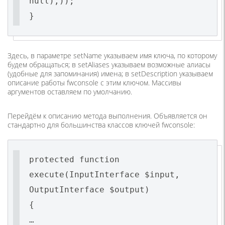
null),));
}
Здесь, в параметре setName указываем имя ключа, по которому
будем обращаться; в setAliases указываем возможные алиасы
(удобные для запоминания) имена; в setDescription указываем
описание работы fwconsole с этим ключом. Массивы
аргументов оставляем по умолчанию.
Перейдём к описанию метода выполнения. Объявляется он
стандартно для большинства классов ключей fwconsole:
protected function
execute(InputInterface $input,
OutputInterface $output)
{
…