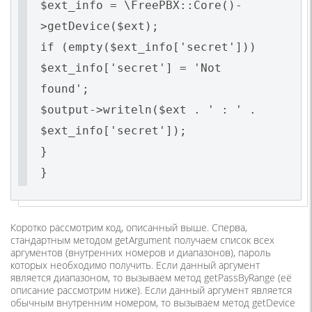
$ext_info = \FreePBX::Core()-
>getDevice($ext);
if (empty($ext_info['secret']))
$ext_info['secret'] = 'Not
found';
$output->writeln($ext . ' : ' .
$ext_info['secret']);
}
}
Коротко рассмотрим код, описанный выше. Сперва,
стандартным методом getArgument получаем список всех
аргументов (внутренних номеров и диапазонов), пароль
которых необходимо получить. Если данный аргумент
является диапазоном, то вызываем метод getPassByRange (её
описание рассмотрим ниже). Если данный аргумент является
обычным внутренним номером, то вызываем метод getDevice