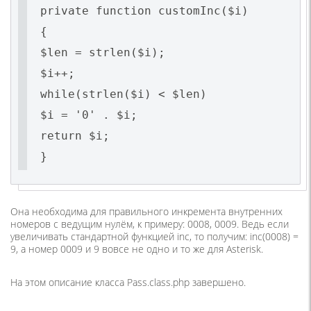
private function customInc($i)
{
$len = strlen($i);
$i++;
while(strlen($i) < $len)
$i = '0' . $i;
return $i;
}
Она необходима для правильного инкремента внутренних
номеров с ведущим нулём, к примеру: 0008, 0009. Ведь если
увеличивать стандартной функцией inc, то получим: inc(0008) =
9, а номер 0009 и 9 вовсе не одно и то же для Asterisk.
На этом описание класса Pass.class.php завершено.