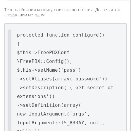
Теперь объявим конфигурацию нашего ключа. Делается это
следующим методом:
protected function configure()
{
$this->FreePBXConf =
\FreePBX::Config();
$this->setName('pass')
->setAliases(array('password'))
->setDescription(_('Get secret of
extensions'))
->setDefinition(array(
new InputArgument('args',
InputArgument::IS_ARRAY, null,