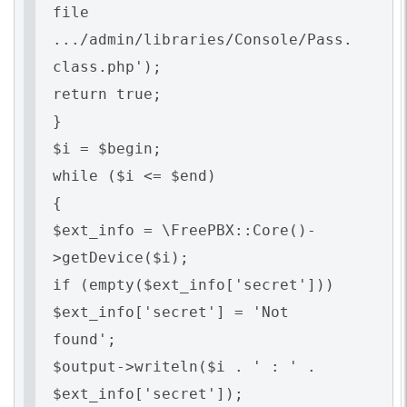
file
.../admin/libraries/Console/Pass.
class.php');
return true;
}
$i = $begin;
while ($i <= $end)
{
$ext_info = \FreePBX::Core()-
>getDevice($i);
if (empty($ext_info['secret']))
$ext_info['secret'] = 'Not
found';
$output->writeln($i . ' : ' .
$ext_info['secret']);