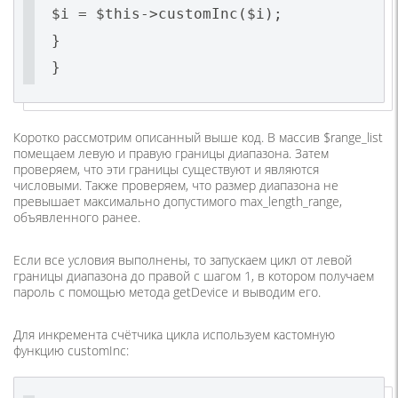
$i = $this->customInc($i);
}
}
Коротко рассмотрим описанный выше код. В массив $range_list
помещаем левую и правую границы диапазона. Затем
проверяем, что эти границы существуют и являются
числовыми. Также проверяем, что размер диапазона не
превышает максимально допустимого max_length_range,
объявленного ранее.
Если все условия выполнены, то запускаем цикл от левой
границы диапазона до правой с шагом 1, в котором получаем
пароль с помощью метода getDevice и выводим его.
Для инкремента счётчика цикла используем кастомную
функцию customInc: