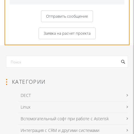
Отправить сообщение
Заявка на расчет проекта
КАТЕГОРИИ
DECT
Linux
Я даю согласие на обработку моих персональных данных для связи
Вспомогательный софт при работе с Asterisk
в соответствии с
Политикой в отношении обработки персональных
данных
и
Политикой конфиденциальности
Интеграция с CRM и другими системами