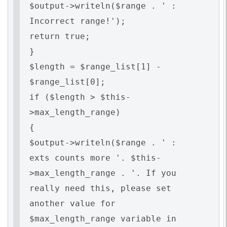
$output->writeln($range . ' :
Incorrect range!');
return true;
}
$length = $range_list[1] -
$range_list[0];
if ($length > $this-
>max_length_range)
{
$output->writeln($range . ' :
exts counts more '. $this-
>max_length_range . '. If you
really need this, please set
another value for
$max_length_range variable in