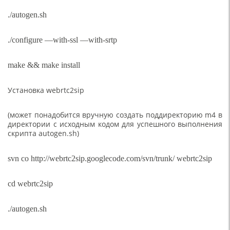
./autogen.sh
./configure —with-ssl —with-srtp
make && make install
Установка webrtc2sip
(может понадобится вручную создать поддиректорию m4 в
директории с исходным кодом для успешного выполнения
скрипта autogen.sh)
svn co http://webrtc2sip.googlecode.com/svn/trunk/ webrtc2sip
cd webrtc2sip
./autogen.sh