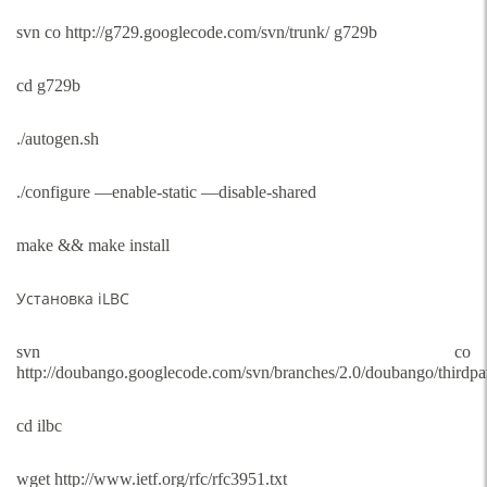
svn co http://g729.googlecode.com/svn/trunk/ g729b
cd g729b
./autogen.sh
./configure —enable-static —disable-shared
make && make install
Установка iLBC
svn co
http://doubango.googlecode.com/svn/branches/2.0/doubango/thirdparti
cd ilbc
wget http://www.ietf.org/rfc/rfc3951.txt