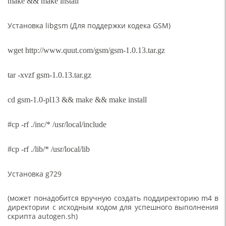
make && make install
Установка libgsm (Для поддержки кодека GSM)
wget http://www.quut.com/gsm/gsm-1.0.13.tar.gz
tar -xvzf gsm-1.0.13.tar.gz
cd gsm-1.0-pl13 && make && make install
#cp -rf ./inc/* /usr/local/include
#cp -rf ./lib/* /usr/local/lib
Установка g729
(может понадобится вручную создать поддиректорию m4 в
директории с исходным кодом для успешного выполнения
скрипта autogen.sh)