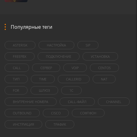
Популярные теги
ASTERISK
НАСТРОЙКА
SIP
FREEPBX
ПОДКЛЮЧЕНИЕ
УСТАНОВКА
CALL
СЕРВЕР
VOIP
CENTOS
ТИП
TIME
CALLERID
NAT
FOR
ШЛЮЗ
1C
ВНУТРЕННИЕ НОМЕРА
CALL-ФАЙЛ
CHANNEL
OUTBOUND
CISCO
СОФТФОН
ИНСТРУКЦИЯ
ТРАФИК