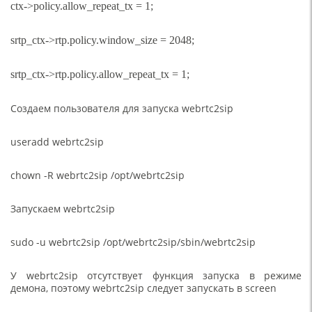
ctx->policy.allow_repeat_tx = 1;
srtp_ctx->rtp.policy.window_size = 2048;
srtp_ctx->rtp.policy.allow_repeat_tx = 1;
Создаем пользователя для запуска webrtc2sip
useradd webrtc2sip
chown -R webrtc2sip /opt/webrtc2sip
Запускаем webrtc2sip
sudo -u webrtc2sip /opt/webrtc2sip/sbin/webrtc2sip
У webrtc2sip отсутствует функция запуска в режиме
демона, поэтому webrtc2sip следует запускать в screen