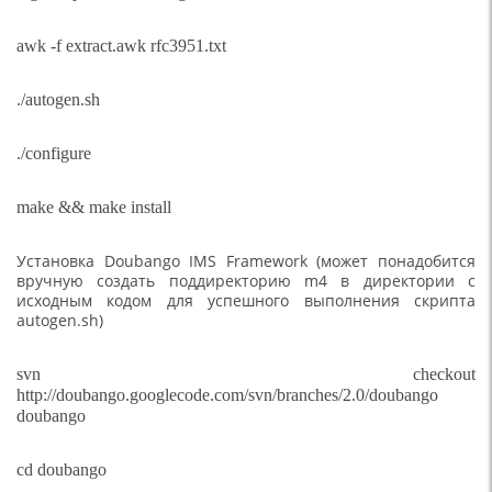
awk -f extract.awk rfc3951.txt
./autogen.sh
./configure
make && make install
Установка Doubango IMS Framework (может понадобится
вручную создать поддиректорию m4 в директории с
исходным кодом для успешного выполнения скрипта
autogen.sh)
svn checkout
http://doubango.googlecode.com/svn/branches/2.0/doubango
doubango
cd doubango