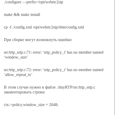
./configure —prefix=/opt/webrtc2sip
make && make install
cp -f ./config.xml /opt/webrtc2sip/sbin/config.xml
При сборке могут возникнуть ошибки
src/trtp_srtp.c:71: error: ‘srtp_policy_t’ has no member named
‘window_size’
src/trtp_srtp.c:72: error: ‘srtp_policy_t’ has no member named
‘allow_repeat_tx’
В этом случае нужно в файле ./tinyRTP/src/trtp_srtp.c
закментировать строки
ctx->policy.window_size = 2048;