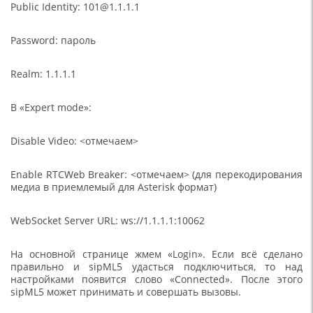
Public Identity: 101@1.1.1.1
Password: пароль
Realm: 1.1.1.1
В «Expert mode»:
Disable Video: <отмечаем>
Enable RTCWeb Breaker: <отмечаем> (для перекодирования
медиа в приемлемый для Asterisk формат)
WebSocket Server URL: ws://1.1.1.1:10062
На основной странице жмем «Login». Если всё сделано
правильно и sipML5 удасться подключиться, то над
настройками появится слово «Connected». После этого
sipML5 может принимать и совершать вызовы.