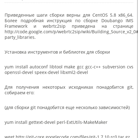
Приведенные шаги сборки верны для CentOS 5.8 x86_64.
Более подробная инструкция по сборке Doubango IMS
Framework и webrtc2sip приведена на странице
http://code.google.com/p/webrtc2sip/wiki/Building_Source_v2
party_libraries.
Установка инструментов и библиотек для сборки
yum install autoconf libtool make gcc gcc-c++ subversion cvs
openssl-devel speex-devel libxml2-devel
Для получения некоторых исходниках понадобится git,
собираем его:
(для сборки git понадобится еще несколько зависимостей)
yum install gettext-devel perl-ExtUtils-MakeMaker
wget http://git-core.googlecode.com/files/git-1.7.10.rc0.tar.gz