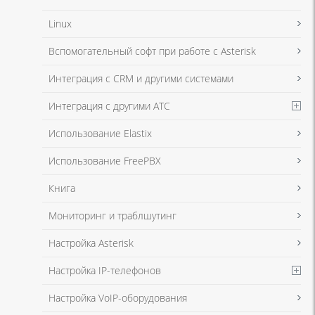
Linux
Я даю согласие на обработку моих персональных данных для связи
Вспомогательный софт при работе с Asterisk
в соответствии с
Политикой в отношении обработки персональных
данных
и
Политикой конфиденциальности
Интеграция с CRM и другими системами
Интеграция с другими АТС
Я даю согласие на обработку моих персональных данных для связи
Использование Elastix
в соответствии с
Политикой в отношении обработки персональных
данных
и
Политикой конфиденциальности
Использование FreePBX
Книга
Мониторинг и траблшутинг
Настройка Asterisk
Настройка IP-телефонов
Настройка VoIP-оборудования