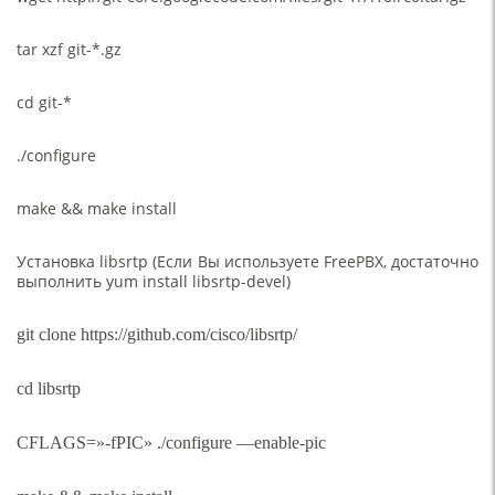
tar xzf git-*.gz
cd git-*
./configure
make && make install
Установка libsrtp (Если Вы используете FreePBX, достаточно
выполнить yum install libsrtp-devel)
git clone https://github.com/cisco/libsrtp/
cd libsrtp
CFLAGS=»-fPIC» ./configure —enable-pic