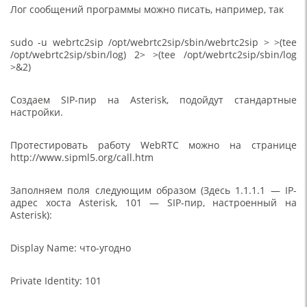
Лог сообщений программы можно писать, например, так
sudo -u webrtc2sip /opt/webrtc2sip/sbin/webrtc2sip > >(tee
/opt/webrtc2sip/sbin/log) 2> >(tee /opt/webrtc2sip/sbin/log
>&2)
Создаем SIP-пир на Asterisk, подойдут стандартные
настройки.
Протестировать работу WebRTC можно на странице
http://www.sipml5.org/call.htm
Заполняем поля следующим образом (Здесь 1.1.1.1 — IP-
адрес хоста Asterisk, 101 — SIP-пир, настроенный на
Asterisk):
Display Name: что-угодно
Private Identity: 101