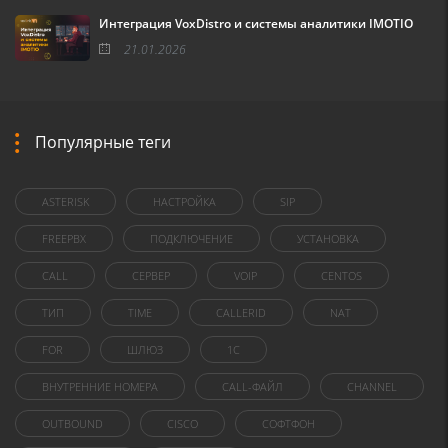
Интеграция VoxDistro и системы аналитики IMOTIO
21.01.2026
Популярные теги
ASTERISK
НАСТРОЙКА
SIP
FREEPBX
ПОДКЛЮЧЕНИЕ
УСТАНОВКА
CALL
СЕРВЕР
VOIP
CENTOS
ТИП
TIME
CALLERID
NAT
FOR
ШЛЮЗ
1C
ВНУТРЕННИЕ НОМЕРА
CALL-ФАЙЛ
CHANNEL
OUTBOUND
CISCO
СОФТФОН