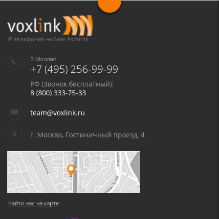
Я даю согласие на обработку моих персональных данных для связи
в соответствии с
Политикой в отношении обработки персональных
данных
и
Политикой конфиденциальности
IP-телефония на базе Asterisk
В Москве:
+7 (495) 256-99-99
РФ (Звонок бесплатный):
8 (800) 333-75-33
team@voxlink.ru
г. Москва, Гостиничный проезд, 4
Найти нас на карте