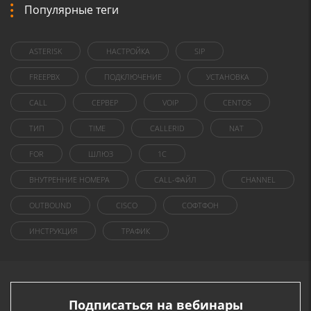
Популярные теги
ASTERISK
НАСТРОЙКА
SIP
FREEPBX
ПОДКЛЮЧЕНИЕ
УСТАНОВКА
CALL
СЕРВЕР
VOIP
CENTOS
ТИП
TIME
CALLERID
NAT
FOR
ШЛЮЗ
1C
ВНУТРЕННИЕ НОМЕРА
CALL-ФАЙЛ
CHANNEL
OUTBOUND
CISCO
СОФТФОН
ИНСТРУКЦИЯ
ТРАФИК
Подписаться на вебинары