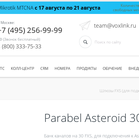
Количест
Mikrotik MTCNA
с 17 августа по 21 августа
свободных ме
 Москве:
team@voxlink.ru
+7 (495) 256-99-99
Ф (Звонок бесплатный):
 (800) 333-75-33
АТС
КОЛЛ-ЦЕНТР
CRM
НОМЕРА
ПРОДУКТЫ
ОБУЧЕНИЕ
ВНЕД
Шлюзы FXS (для под
Parabel Asteroid 3
Банк каналов на 30 FXS, для подключения к As