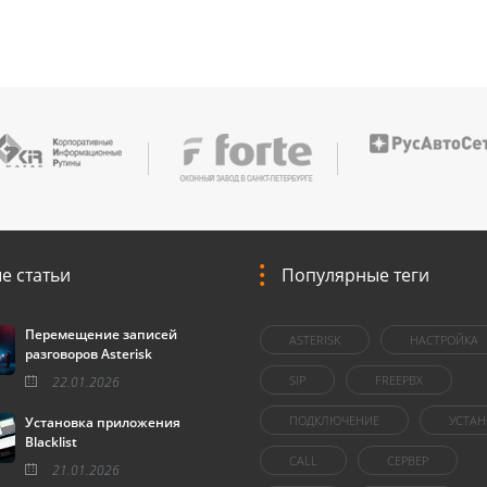
е статьи
Популярные теги
Перемещение записей
ASTERISK
НАСТРОЙКА
разговоров Asterisk
SIP
FREEPBX
22.01.2026
ПОДКЛЮЧЕНИЕ
УСТАН
Установка приложения
Blacklist
CALL
СЕРВЕР
21.01.2026