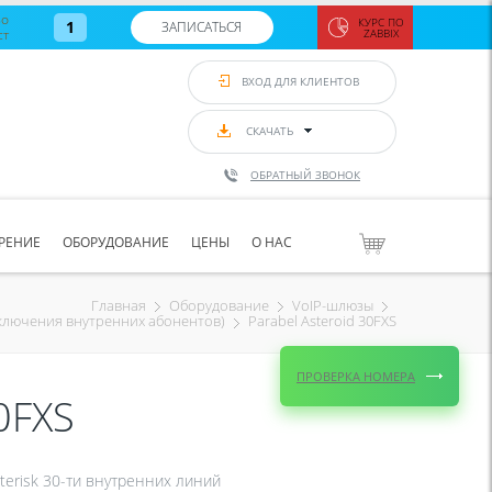
во
КУРС ПО
1
ЗАПИСАТЬСЯ
ст
ZABBIX
Zabbix:
монитор
ВХОД ДЛЯ КЛИЕНТОВ
Asterisk и
VoIP
с 7
сентябр
СКАЧАТЬ
по 11
сентябр
ОБРАТНЫЙ ЗВОНОК
Количество
свободных
мест
8
РЕНИЕ
ОБОРУДОВАНИЕ
ЦЕНЫ
О НАС
ЗАПИСАТЬС
Главная
Оборудование
VoIP-шлюзы
Parabel Asteroid 30FXS
ключения внутренних абонентов)
ПРОВЕРКА НОМЕРА
0FXS
terisk 30-ти внутренних линий