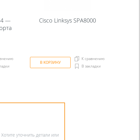
24 —
Cisco Linksys SPA8000
порта
авнению
К сравнению
В КОРЗИНУ
ладки
В закладки
. Хотите уточнить детали или