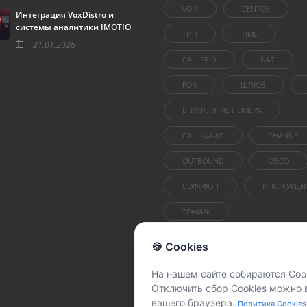
VOIP
CENTOS
Интеграция VoxDistro и
системы аналитики IMOTIO
ТИП
TIME
21.01.2026
CALLERID
NAT
FOR
ШЛЮЗ
ВНУТРЕННИЕ НОМЕРА
CALL-ФАЙЛ
CHANNEL
OUTBOUND
CISCO
СОФТФОН
ИНСТРУКЦИ
ТРАФИК
🍪 Cookies
На нашем сайте собираются Cook
Отключить сбор Cookies можно 
вашего браузера.
Политика Cookies