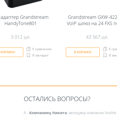
 aдаптер Grandstream
Grandstream GXW-42
HandyTone801
VoIP шлюз на 24 FXS 
3 012
43 567
руб.
руб.
К сравнению
К ср
 КОРЗИНУ
В КОРЗИНУ
В закладки
В зак
ОСТАЛИСЬ ВОПРОСЫ?
Я -
Компаниец Никита
, менеджер компании Voxlink