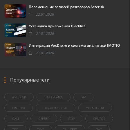
Перемещение записей разговоров Asterisk
22.01.2026
Установка приложения Blacklist
21.01.2026
Интеграция VoxDistro и системы аналитики IMOTIO
21.01.2026
Популярные теги
ASTERISK
НАСТРОЙКА
SIP
FREEPBX
ПОДКЛЮЧЕНИЕ
УСТАНОВКА
CALL
СЕРВЕР
VOIP
CENTOS
ТИП
TIME
CALLERID
NAT