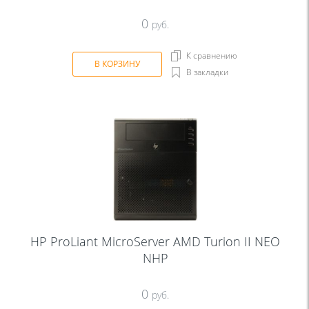
0
руб.
К сравнению
В КОРЗИНУ
В закладки
HP ProLiant MicroServer AMD Turion II NEO
NHP
0
руб.