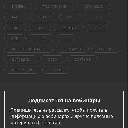
FREEPBX
ПОДКЛЮЧЕНИЕ
УСТАНОВКА
CALL
СЕРВЕР
VOIP
CENTOS
ТИП
TIME
CALLERID
NAT
FOR
ШЛЮЗ
1C
ВНУТРЕННИЕ НОМЕРА
CALL-ФАЙЛ
CHANNEL
OUTBOUND
CISCO
СОФТФОН
ИНСТРУКЦИЯ
ТРАФИК
Подписаться на вебинары
Подпишитесь на рассылку, чтобы получать
информацию о вебинарах и другие полезные
материалы (без спама)