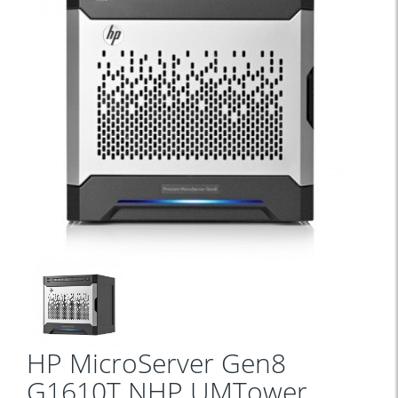
HP MicroServer Gen8
G1610T NHP UMTower