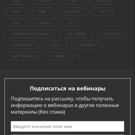
CALL
СЕРВЕР
VOIP
CENTOS
ТИП
TIME
CALLERID
NAT
FOR
ШЛЮЗ
1C
ВНУТРЕННИЕ НОМЕРА
CALL-ФАЙЛ
CHANNEL
OUTBOUND
CISCO
СОФТФОН
ИНСТРУКЦИЯ
ТРАФИК
Подписаться на вебинары
Подпишитесь на рассылку, чтобы получать
информацию о вебинарах и другие полезные
материалы (без спама)