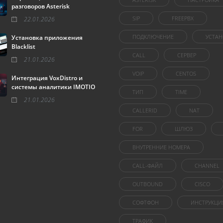
разговоров Asterisk
SIP
FREEPBX
22.01.2026
ПОДКЛЮЧЕНИЕ
УСТАН
Установка приложения
Blacklist
CALL
СЕРВЕР
21.01.2026
VOIP
CENTOS
Интеграция VoxDistro и
системы аналитики IMOTIO
ТИП
TIME
21.01.2026
CALLERID
NAT
FOR
ШЛЮЗ
ВНУТРЕННИЕ НОМЕРА
CALL-ФАЙЛ
CHANNEL
OUTBOUND
CISCO
СОФТФОН
ИНСТРУКЦИ
ТРАФИК