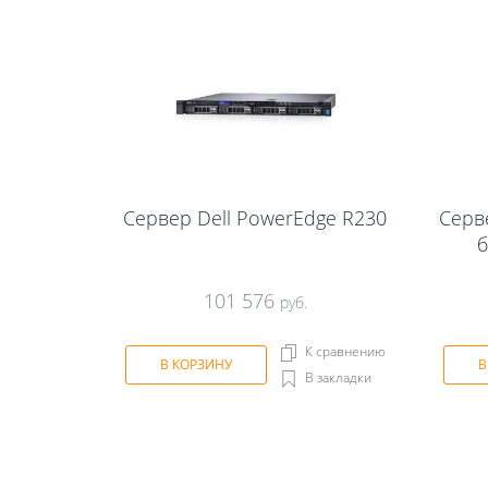
Сервер Dell PowerEdge R230
Серве
б
101 576
руб.
К сравнению
В КОРЗИНУ
В
В закладки