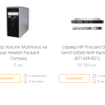
р VoxLink MultiVoice на
Сервер HP ProLiant 
азе Hewlett Packard
Gen9 G4560 NHP Rack
Compaq
(871428-B21)
0
59 584
руб.
руб.
К сравнению
К ср
 КОРЗИНУ
В КОРЗИНУ
В закладки
В зак