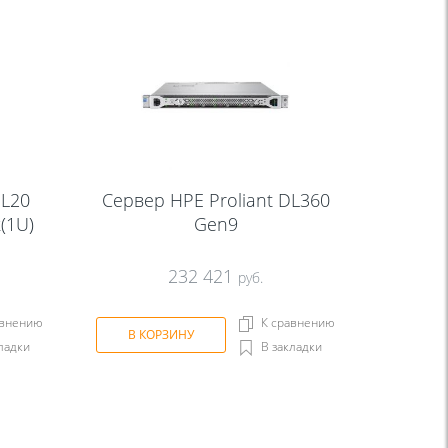
DL20
Сервер HPE Proliant DL360
(1U)
Gen9
232 421
руб.
авнению
К сравнению
В КОРЗИНУ
ладки
В закладки