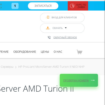
во
КУРС ПО
1
ЗАПИСАТЬСЯ
ст
ZABBIX
Zabbix:
монитор
ВХОД ДЛЯ КЛИЕНТОВ
Asterisk и
VoIP
с 7
сентябр
СКАЧАТЬ
по 11
сентябр
ОБРАТНЫЙ ЗВОНОК
Количество
свободных
мест
8
РЕНИЕ
ОБОРУДОВАНИЕ
ЦЕНЫ
О НАС
ЗАПИСАТЬС
HP ProLiant MicroServer AMD Turion II NEO NHP
Серверы
ПРОВЕРКА НОМЕРА
erver AMD Turion II