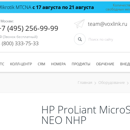
Количест
Mikrotik MTCNA
с 17 августа по 21 августа
свободных ме
 Москве:
team@voxlink.ru
+7 (495) 256-99-99
Ф (Звонок бесплатный):
 (800) 333-75-33
АТС
КОЛЛ-ЦЕНТР
CRM
НОМЕРА
ПРОДУКТЫ
ОБУЧЕНИЕ
ВНЕД
Главная
Оборудование
HP ProLiant MicroS
NEO NHP