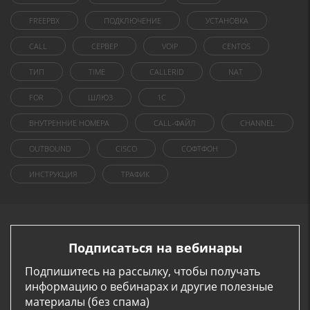
FREEPBX
ПОДКЛЮЧЕНИЕ
УСТАНОВКА
CALL
СЕРВЕР
VOIP
CENTOS
ТИП
TIME
CALLERID
NAT
FOR
ШЛЮЗ
1C
ВНУТРЕННИЕ НОМЕРА
CALL-ФАЙЛ
CHANNEL
OUTBOUND
CISCO
СОФТФОН
ИНСТРУКЦИЯ
ТРАФИК
Подписаться на вебинары
Подпишитесь на рассылку, чтобы получать
информацию о вебинарах и другие полезные
материалы (без спама)