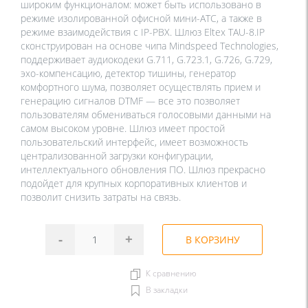
широким функционалом: может быть использовано в
режиме изолированной офисной мини-АТС, а также в
режиме взаимодействия с IP-PBX. Шлюз Eltex TAU-8.IP
сконструирован на основе чипа Mindspeed Technologies,
поддерживает аудиокодеки G.711, G.723.1, G.726, G.729,
эхо-компенсацию, детектор тишины, генератор
комфортного шума, позволяет осуществлять прием и
генерацию сигналов DTMF — все это позволяет
пользователям обмениваться голосовыми данными на
самом высоком уровне. Шлюз имеет простой
пользовательский интерфейс, имеет возможность
централизованной загрузки конфигурации,
интеллектуального обновления ПО. Шлюз прекрасно
подойдет для крупных корпоративных клиентов и
позволит снизить затраты на связь.
-
+
В КОРЗИНУ
К сравнению
В закладки