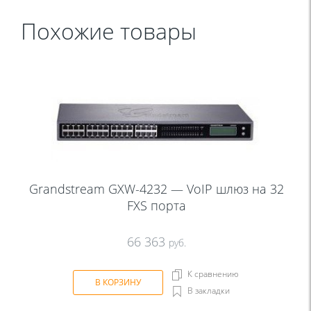
Похожие товары
Grandstream GXW-4232 — VoIP шлюз на 32
FXS порта
66 363
руб.
К сравнению
В КОРЗИНУ
В закладки