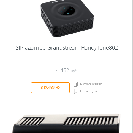
SIP aдаптер Grandstream HandyTone802
4 452
руб.
К сравнению
В КОРЗИНУ
В закладки