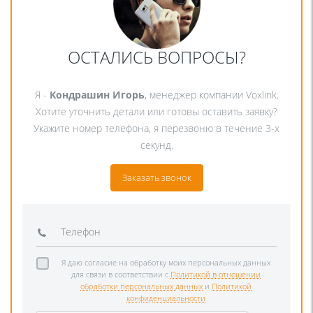
ОСТАЛИСЬ ВОПРОСЫ?
Я -
Кондрашин Игорь
, менеджер компании Voxlink.
Хотите уточнить детали или готовы оставить заявку?
Укажите номер телефона, я перезвоню в течение 3-х
секунд.
Заказать звонок
Я даю согласие на обработку моих персональных данных
для связи в соответствии с
Политикой в отношении
обработки персональных данных
и
Политикой
конфиденциальности