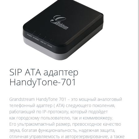
SIP ATA aдаптер
HandyTone-701
Grandstream HandyTone 701 – это мощный аналоговый
телефонный адаптер ( АТА) следующего поколения,
работающий по IP-протоколу, который подойдет
как городскому пользователю, так и коммивояжеру.
Его ультракомпактный размер, превосходное качество
звука, богатая функциональность, надежная защита,
отличная управляемость и авторезервирование, а также