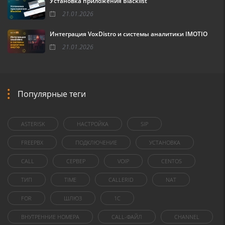
Установка приложения Blacklist
21.01.2026
Интеграция VoxDistro и системы аналитики IMOTIO
21.01.2026
Популярные теги
ASTERISK
НАСТРОЙКА
SIP
FREEPBX
ПОДКЛЮЧЕНИЕ
УСТАНОВКА
CALL
СЕРВЕР
VOIP
CENTOS
ТИП
TIME
CALLERID
NAT
FOR
ШЛЮЗ
1C
ВНУТРЕННИЕ НОМЕРА
CALL-ФАЙЛ
CHANNEL