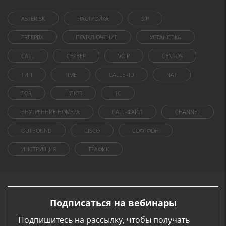
ASTERISK
НАСТРОЙКА
SIP
FREEPBX
ПОДКЛЮЧЕНИЕ
УСТАНОВКА
CALL
СЕРВЕР
VOIP
CENTOS
ТИП
TIME
CALLERID
NAT
FOR
ШЛЮЗ
1C
ВНУТРЕННИЕ НОМЕРА
CALL-ФАЙЛ
CHANNEL
OUTBOUND
CISCO
СОФТФОН
ИНСТРУКЦИЯ
ТРАФИК
Подписаться на вебинары
Подпишитесь на рассылку, чтобы получать