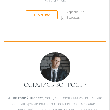
43 567
руб.
К сравнению
В КОРЗИНУ
В закладки
ОСТАЛИСЬ ВОПРОСЫ?
Я -
Виталий Шелест
, менеджер компании Voxlink. Хотите
уточнить детали или готовы оставить заявку? Укажите
номер телефона, я перезвоню в течение 3-х секунд.