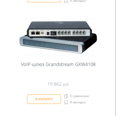
В закладки
VoIP-шлюз Grandstream GXW4108
19 862
руб.
К сравнению
В КОРЗИНУ
В закладки