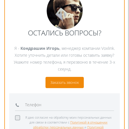
ОСТАЛИСЬ ВОПРОСЫ?
Я -
Кондрашин Игорь
, менеджер компании Voxlink.
Хотите уточнить детали или готовы оставить заявку?
Укажите номер телефона, я перезвоню в течение 3-х
секунд.
Заказать звонок
Я даю согласие на обработку моих персональных данных
для связи в соответствии с
Политикой в отношении
обработки персональных данных
и
Политикой