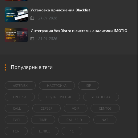
Установка приложения Blacklist
21.01.2026
Интеграция VoxDistro и системы аналитики IMOTIO
21.01.2026
Популярные теги
ASTERISK
НАСТРОЙКА
SIP
FREEPBX
ПОДКЛЮЧЕНИЕ
УСТАНОВКА
CALL
СЕРВЕР
VOIP
CENTOS
ТИП
TIME
CALLERID
NAT
FOR
ШЛЮЗ
1C