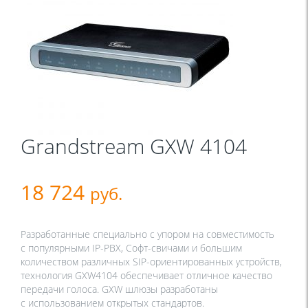
Grandstream GXW 4104
18 724
руб.
Разработанные специально с упором на совместимость
с популярными IP-PBX, Софт-свичами и большим
количеством различных SIP-ориентированных устройств,
технология GXW4104 обеспечивает отличное качество
передачи голоса. GXW шлюзы разработаны
с использованием открытых стандартов.