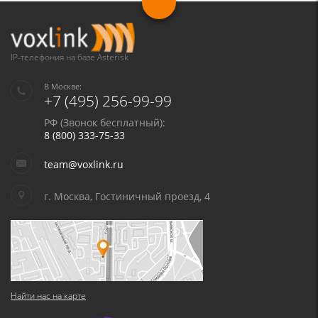
Я даю согласие на обработку моих персональных данных для связи
в соответствии с
Политикой в отношении обработки персональных
данных
и
Политикой конфиденциальности
IP-телефония на базе Asterisk
В Москве:
+7 (495) 256-99-99
РФ (Звонок бесплатный):
8 (800) 333-75-33
team@voxlink.ru
г. Москва, Гостиничный проезд, 4
Найти нас на карте