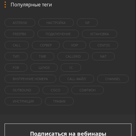
Популярные теги
ASTERISK
НАСТРОЙКА
SIP
FREEPBX
ПОДКЛЮЧЕНИЕ
УСТАНОВКА
CALL
СЕРВЕР
VOIP
CENTOS
ТИП
TIME
CALLERID
NAT
FOR
ШЛЮЗ
1C
ВНУТРЕННИЕ НОМЕРА
CALL-ФАЙЛ
CHANNEL
OUTBOUND
CISCO
СОФТФОН
ИНСТРУКЦИЯ
ТРАФИК
Подписаться на вебинары