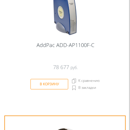
AddPac ADD-AP1100F-C
78 677
руб.
К сравнению
В КОРЗИНУ
В закладки