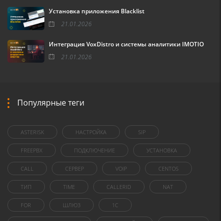
Установка приложения Blacklist
21.01.2026
Интеграция VoxDistro и системы аналитики IMOTIO
21.01.2026
Популярные теги
ASTERISK
НАСТРОЙКА
SIP
FREEPBX
ПОДКЛЮЧЕНИЕ
УСТАНОВКА
CALL
СЕРВЕР
VOIP
CENTOS
ТИП
TIME
CALLERID
NAT
FOR
ШЛЮЗ
1C