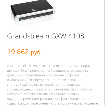
Grandstream GXW 4108
19 862
руб.
Аналоговый FXS VoIP Шлюз с 8-ю портами FXO. Серия
шлюзов GXW предлагает небольшим организациям,
домашним пользователям, удаленным офисам
и компаниям с распределенной территориальной
системой работы высокоэффективное решение
с превосходным показателем цена/качество для более
эффективного управления расходами на связь,
при одновременном расширении функциональности
существующих телефонных систем организации. Решение