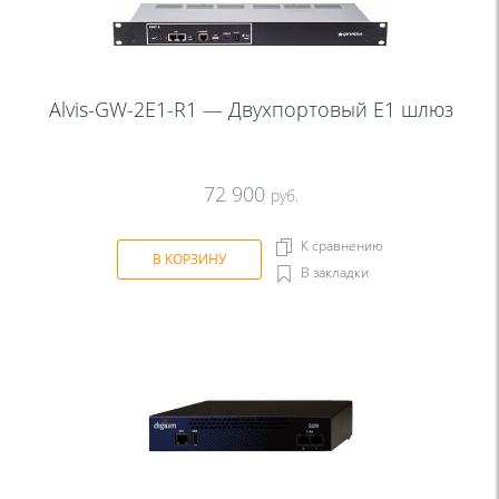
Alvis-GW-2E1-R1 — Двухпортовый Е1 шлюз
72 900
руб.
К сравнению
В КОРЗИНУ
В закладки