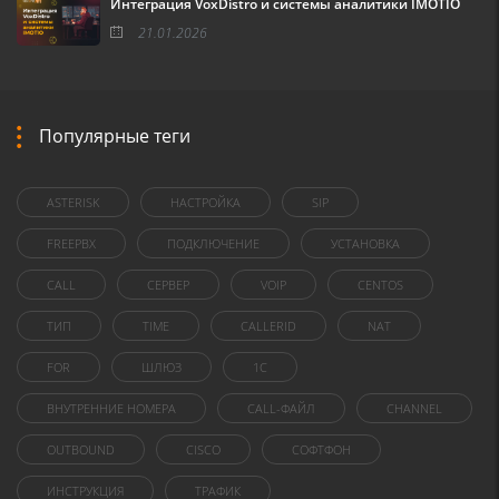
Интеграция VoxDistro и системы аналитики IMOTIO
21.01.2026
Популярные теги
ASTERISK
НАСТРОЙКА
SIP
FREEPBX
ПОДКЛЮЧЕНИЕ
УСТАНОВКА
CALL
СЕРВЕР
VOIP
CENTOS
ТИП
TIME
CALLERID
NAT
FOR
ШЛЮЗ
1C
ВНУТРЕННИЕ НОМЕРА
CALL-ФАЙЛ
CHANNEL
OUTBOUND
CISCO
СОФТФОН
ИНСТРУКЦИЯ
ТРАФИК