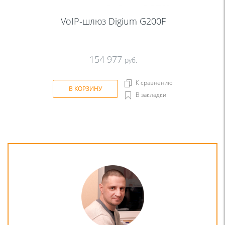
VoIP-шлюз Digium G200F
154 977
руб.
К сравнению
В КОРЗИНУ
В закладки