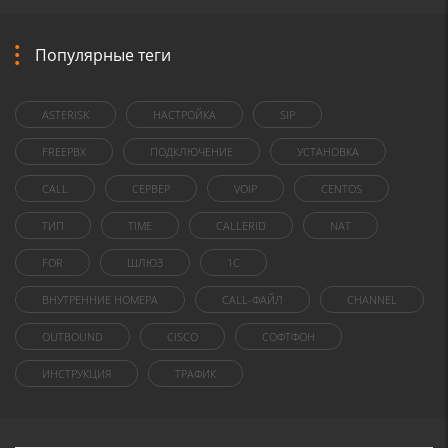
Популярные теги
ASTERISK
НАСТРОЙКА
SIP
FREEPBX
ПОДКЛЮЧЕНИЕ
УСТАНОВКА
CALL
СЕРВЕР
VOIP
CENTOS
ТИП
TIME
CALLERID
NAT
FOR
ШЛЮЗ
1C
ВНУТРЕННИЕ НОМЕРА
CALL-ФАЙЛ
CHANNEL
OUTBOUND
CISCO
СОФТФОН
ИНСТРУКЦИЯ
ТРАФИК