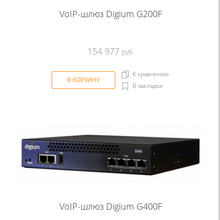
VoIP-шлюз Digium G200F
154 977
руб.
К сравнению
В КОРЗИНУ
В закладки
VoIP-шлюз Digium G400F