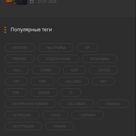
21.01.2026
Популярные теги
ASTERISK
НАСТРОЙКА
SIP
FREEPBX
ПОДКЛЮЧЕНИЕ
УСТАНОВКА
CALL
СЕРВЕР
VOIP
CENTOS
ТИП
TIME
CALLERID
NAT
FOR
ШЛЮЗ
1C
ВНУТРЕННИЕ НОМЕРА
CALL-ФАЙЛ
CHANNEL
OUTBOUND
CISCO
СОФТФОН
ИНСТРУКЦИЯ
ТРАФИК