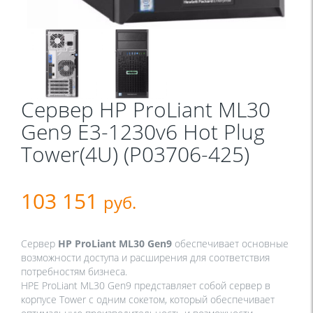
Сервер HP ProLiant ML30
Gen9 E3-1230v6 Hot Plug
Tower(4U) (P03706-425)
103 151
руб.
Сервер
HP ProLiant ML30 Gen9
обеспечивает основные
возможности доступа и расширения для соответствия
потребностям бизнеса.
HPE ProLiant ML30 Gen9 представляет собой сервер в
корпусе Tower с одним сокетом, который обеспечивает