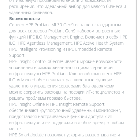
оптимальную производительность и возможности
расширения. Это идеальный выбор для малого бизнеса и
удаленных филиалов.
Возможности
Сервер HPE ProLiant ML30 Gen9 оснащен стандартным
для всех серверов ProLiant Gen9 набором встроенных
функций HPE iLO Management Engine. Включает в себя HPE
iLO, HPE Agentless Management, HPE Active Health System,
HPE Intelligent Provisioning и HPE Embedded Remote
Support.
HPE Insight Control обеспечивает широкие возможности
управления в рамках жизненного цикла серверной
инфраструктуры HPE ProLiant. Ключевой компонент HPE
iLO Advanced обеспечивает расширенные функции
удаленного управления серверами, благодаря чему
можно сократить расходы на поездки ИТ-специалистов и
решать проблемы гораздо быстрее.
HPE Insight Online и HPE Insight Remote Support
обеспечивают круглосуточный удаленный мониторинг,
предоставляя настраиваемые функции доступа к ИТ-
инфраструктуре и ее поддержки в любое время, в любом
месте.
HPE SmartUpdate позволяет ускорить развертывание и