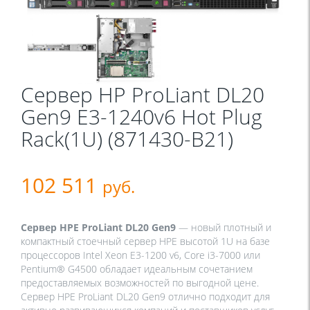
Сервер HP ProLiant DL20
Gen9 E3-1240v6 Hot Plug
Rack(1U) (871430-В21)
102 511
руб.
Сервер HPE ProLiant DL20 Gen9
— новый плотный и
компактный стоечный сервер HPE высотой 1U на базе
процессоров Intel Xeon E3-1200 v6, Core i3-7000 или
Pentium® G4500 обладает идеальным сочетанием
предоставляемых возможностей по выгодной цене.
Сервер HPE ProLiant DL20 Gen9 отлично подходит для