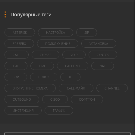
Популярные теги
ASTERISK
НАСТРОЙКА
SIP
FREEPBX
ПОДКЛЮЧЕНИЕ
УСТАНОВКА
CALL
СЕРВЕР
VOIP
CENTOS
ТИП
TIME
CALLERID
NAT
FOR
ШЛЮЗ
1C
ВНУТРЕННИЕ НОМЕРА
CALL-ФАЙЛ
CHANNEL
OUTBOUND
CISCO
СОФТФОН
ИНСТРУКЦИЯ
ТРАФИК