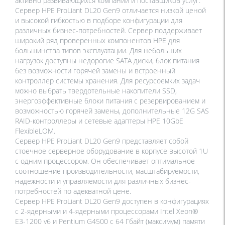
активно развивающихся компаний и поставщиков услуг.
Сервер HPE ProLiant DL20 Gen9 отличается низкой ценой
и высокой гибкостью в подборе конфигурации для
различных бизнес-потребностей. Сервер поддерживает
широкий ряд проверенных компонентов HPE для
большинства типов эксплуатации. Для небольших
нагрузок доступны недорогие SATA диски, блок питания
без возможности горячей замены и встроенный
контроллер системы хранения. Для ресурсоемких задач
можно выбрать твердотельные накопители SSD,
энергоэффективные блоки питания с резервированием и
возможностью горячей замены, дополнительные 12G SAS
RAID-контроллеры и сетевые адаптеры HPE 10GbE
FlexibleLOM.
Сервер HPE ProLiant DL20 Gen9 представляет собой
стоечное серверное оборудование в корпусе высотой 1U
с одним процессором. Он обеспечивает оптимальное
соотношение производительности, масштабируемости,
надежности и управляемости для различных бизнес-
потребностей по адекватной цене.
Сервер HPE ProLiant DL20 Gen9 доступен в конфигурациях
с 2-ядерными и 4-ядерными процессорами Intel Xeon®
E3-1200 v6 и Pentium G4500 с 64 Гбайт (максимум) памяти