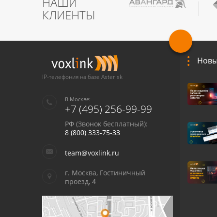
НАШИ
КЛИЕНТЫ
Новы
IP-телефония на базе Asterisk
В Москве:
+7 (495) 256-99-99
РФ (Звонок бесплатный):
8 (800) 333-75-33
team@voxlink.ru
г. Москва, Гостиничный
проезд, 4