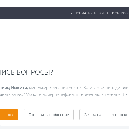
Условия доставки по всей Рос
ЛИСЬ ВОПРОСЫ?
ниец Никита
, менеджер компании Voxlink. Хотите уточнить детали
авить заявку? Укажите номер телефона, я перезвоню в течение 3-х
 звонок
Отправить сообщение
Заявка на расчет проект