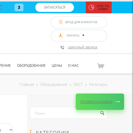
во
КУРС ПО
3
ЗАПИСАТЬСЯ
ст
ZABBIX
Zabbix:
монитор
ВХОД ДЛЯ КЛИЕНТОВ
Asterisk и
VoIP
с 7
сентябр
СКАЧАТЬ
по 11
сентябр
ОБРАТНЫЙ ЗВОНОК
Количество
свободных
мест
8
РЕНИЕ
ОБОРУДОВАНИЕ
ЦЕНЫ
О НАС
ЗАПИСАТЬС
Репитеры
Главная
Оборудование
DECT
ПРОВЕРКА НОМЕРА
КАТЕГОРИИ