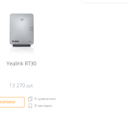
Yealink RT30
13 270
руб.
К сравнению
 КОРЗИНУ
В закладки