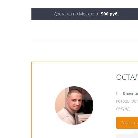
Доставка по Москве от
500 руб.
ОСТА
Я -
Компа
готовы ост
секунд.
Заказать