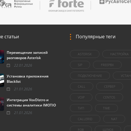
е статьи
Популярные теги
Перемещение записей
ASTERISK
НАСТРОЙКА
разговоров Asterisk
SIP
FREEPBX
22.01.2026
ПОДКЛЮЧЕНИЕ
УСТАН
Установка приложения
Blacklist
CALL
СЕРВЕР
21.01.2026
VOIP
CENTOS
Интеграция VoxDistro и
системы аналитики IMOTIO
ТИП
TIME
21.01.2026
CALLERID
NAT
FOR
ШЛЮЗ