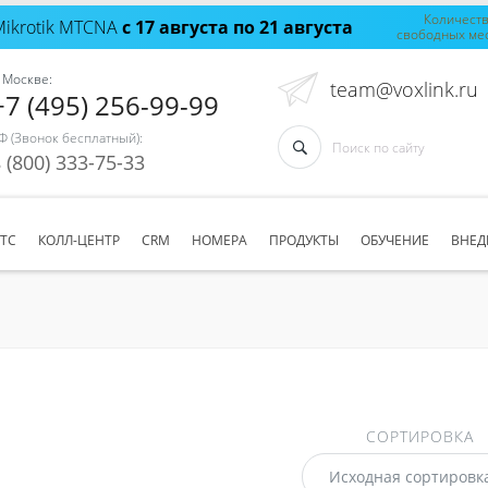
Количест
Mikrotik MTCNA
с 17 августа по 21 августа
свободных ме
 Москве:
team@voxlink.ru
+7 (495) 256-99-99
Ф (Звонок бесплатный):
 (800) 333-75-33
АТС
КОЛЛ-ЦЕНТР
CRM
НОМЕРА
ПРОДУКТЫ
ОБУЧЕНИЕ
ВНЕД
СОРТИРОВКА