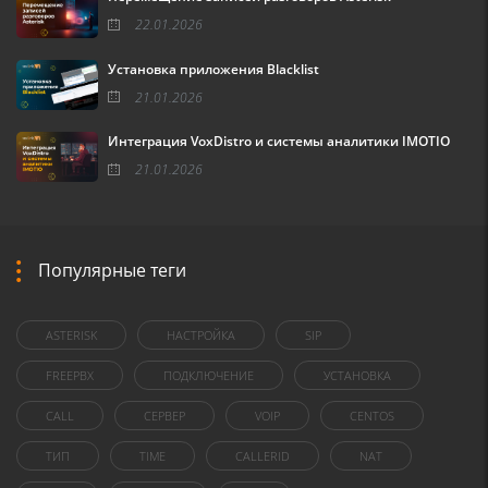
22.01.2026
Установка приложения Blacklist
21.01.2026
Интеграция VoxDistro и системы аналитики IMOTIO
21.01.2026
Популярные теги
ASTERISK
НАСТРОЙКА
SIP
FREEPBX
ПОДКЛЮЧЕНИЕ
УСТАНОВКА
CALL
СЕРВЕР
VOIP
CENTOS
ТИП
TIME
CALLERID
NAT