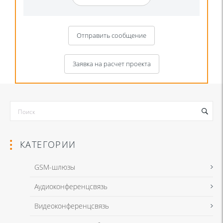
Отправить сообщение
Заявка на расчет проекта
КАТЕГОРИИ
GSM-шлюзы
Аудиоконференцсвязь
Я даю согласие на обработку моих персональных данных для
Видеоконференцсвязь
связи в соответствии с
Политикой в отношении обработки
персональных данных
и
Политикой конфиденциальности