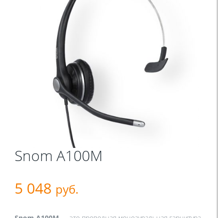
Snom A100M
5 048
руб.
Snom A100M
— это проводная моноауральная гарнитура,