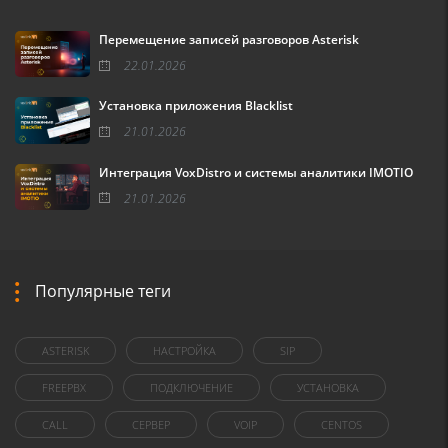
Перемещение записей разговоров Asterisk
22.01.2026
Установка приложения Blacklist
21.01.2026
Интеграция VoxDistro и системы аналитики IMOTIO
21.01.2026
Популярные теги
ASTERISK
НАСТРОЙКА
SIP
FREEPBX
ПОДКЛЮЧЕНИЕ
УСТАНОВКА
CALL
СЕРВЕР
VOIP
CENTOS