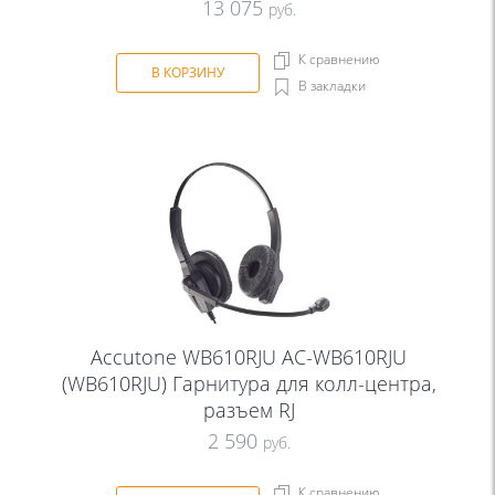
13 075
руб.
К сравнению
В КОРЗИНУ
В закладки
Accutone WB610RJU AC-WB610RJU
(WB610RJU) Гарнитура для колл-центра,
разъем RJ
2 590
руб.
К сравнению