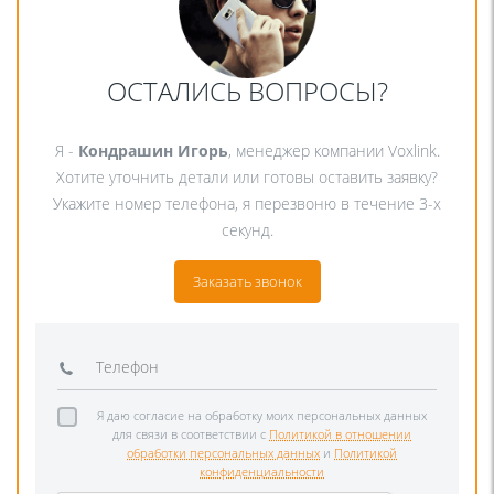
ОСТАЛИСЬ ВОПРОСЫ?
Я -
Кондрашин Игорь
, менеджер компании Voxlink.
Хотите уточнить детали или готовы оставить заявку?
Укажите номер телефона, я перезвоню в течение 3-х
секунд.
Заказать звонок
Я даю согласие на обработку моих персональных данных
для связи в соответствии с
Политикой в отношении
обработки персональных данных
и
Политикой
конфиденциальности