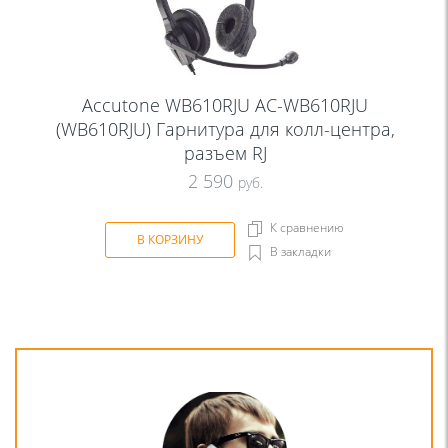
Accutone WB610RJU AC-WB610RJU
(WB610RJU) Гарнитура для колл-центра,
разъем RJ
2 590
руб.
К сравнению
В КОРЗИНУ
В закладки