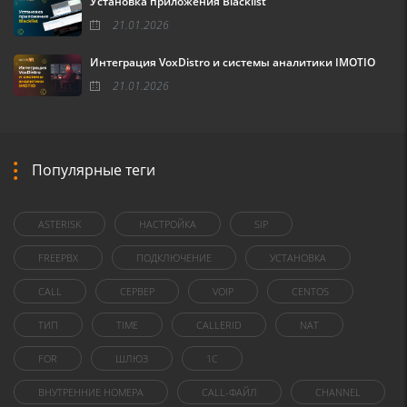
Установка приложения Blacklist
21.01.2026
Интеграция VoxDistro и системы аналитики IMOTIO
21.01.2026
Популярные теги
ASTERISK
НАСТРОЙКА
SIP
FREEPBX
ПОДКЛЮЧЕНИЕ
УСТАНОВКА
CALL
СЕРВЕР
VOIP
CENTOS
ТИП
TIME
CALLERID
NAT
FOR
ШЛЮЗ
1C
ВНУТРЕННИЕ НОМЕРА
CALL-ФАЙЛ
CHANNEL