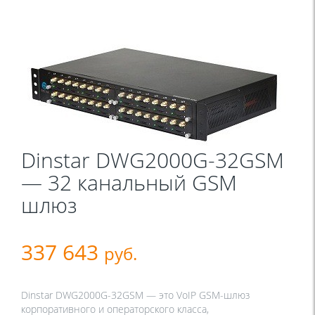
Dinstar DWG2000G-32GSM
— 32 канальный GSM
шлюз
337 643
руб.
Dinstar DWG2000G-32GSM — это VoIP GSM-шлюз
корпоративного и операторского класса,