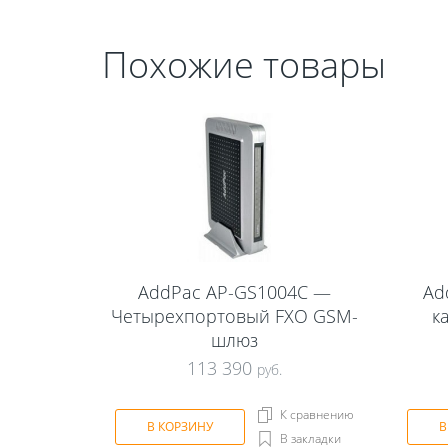
Похожие товары
AddPac AP-GS1004C —
Ad
Четырехпортовый FXO GSM-
к
шлюз
113 390
руб.
К сравнению
В КОРЗИНУ
В
В закладки