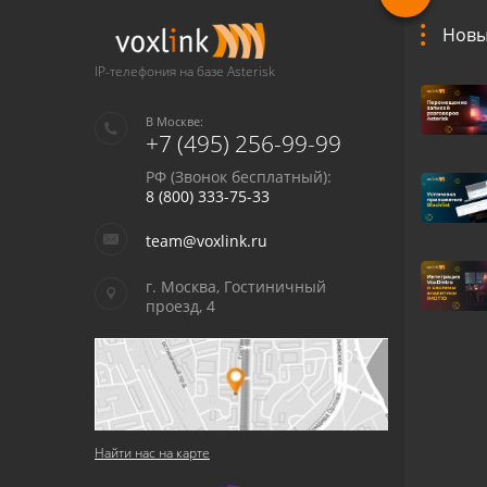
Новы
IP-телефония на базе Asterisk
В Москве:
+7 (495) 256-99-99
РФ (Звонок бесплатный):
8 (800) 333-75-33
team@voxlink.ru
г. Москва, Гостиничный
проезд, 4
Найти нас на карте