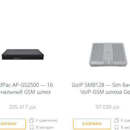
dPac AP-GS2500 — 16
GoIP SMB128 — Sim бан
анальный GSM шлюз
VoIP-GSM шлюза Go
205 417
97 039
руб.
руб.
К сравнению
К ср
 КОРЗИНУ
В КОРЗИНУ
В закладки
В зак