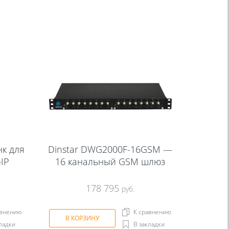
к для
Dinstar DWG2000F-16GSM —
IP
16 канальный GSM шлюз
178 795
руб.
авнению
К сравнению
В КОРЗИНУ
ладки
В закладки