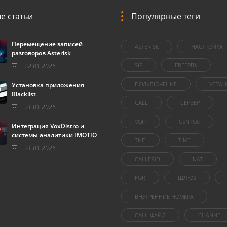
е статьи
Популярные теги
Перемещение записей
ASTERISK
НАСТРОЙКА
разговоров Asterisk
SIP
FREEPBX
22.01.2026
ПОДКЛЮЧЕНИЕ
УСТАН
Установка приложения
Blacklist
CALL
СЕРВЕР
21.01.2026
VOIP
CENTOS
Интеграция VoxDistro и
системы аналитики IMOTIO
ТИП
TIME
21.01.2026
CALLERID
NAT
FOR
ШЛЮЗ
ВНУТРЕННИЕ НОМЕРА
CALL-ФАЙЛ
CHANNEL