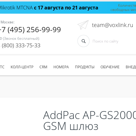
Количест
Mikrotik MTCNA
с 17 августа по 21 августа
свободных ме
 Москве:
team@voxlink.ru
+7 (495) 256-99-99
Ф (Звонок бесплатный):
 (800) 333-75-33
АТС
КОЛЛ-ЦЕНТР
CRM
НОМЕРА
ПРОДУКТЫ
ОБУЧЕНИЕ
ВНЕД
AddPac AP-GS200
GSM шлюз