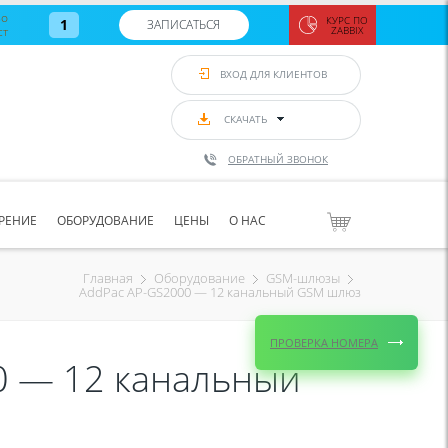
во
КУРС ПО
1
ЗАПИСАТЬСЯ
ст
ZABBIX
Zabbix:
монитор
ВХОД ДЛЯ КЛИЕНТОВ
Asterisk и
VoIP
с 7
сентябр
СКАЧАТЬ
по 11
сентябр
ОБРАТНЫЙ ЗВОНОК
Количество
свободных
мест
8
РЕНИЕ
ОБОРУДОВАНИЕ
ЦЕНЫ
О НАС
ЗАПИСАТЬС
Главная
Оборудование
GSM-шлюзы
AddPac AP-GS2000 — 12 канальный GSM шлюз
ПРОВЕРКА НОМЕРА
0 — 12 канальный