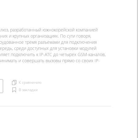
люз, разработанный южнокорейской компанией
их и крупных организациях. По сути говоря,
рудованное тремя разъемами для подключения
редь, среди доступных для установки модулей
ляет подключить к IP-АТС до четырех GSM-каналов,
ринимать и совершать вызовы прямо со своих IP-
К сравнению
В закладки