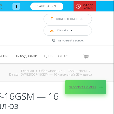
во
КУРС ПО
1
ЗАПИСАТЬСЯ
ст
ZABBIX
Zabbix:
монитор
ВХОД ДЛЯ КЛИЕНТОВ
Asterisk и
VoIP
с 7
сентябр
СКАЧАТЬ
по 11
сентябр
ОБРАТНЫЙ ЗВОНОК
Количество
свободных
мест
8
РЕНИЕ
ОБОРУДОВАНИЕ
ЦЕНЫ
О НАС
ЗАПИСАТЬС
Главная
Оборудование
GSM-шлюзы
Dinstar DWG2000F-16GSM — 16 канальный GSM шлюз
ПРОВЕРКА НОМЕРА
F-16GSM — 16
шлюз