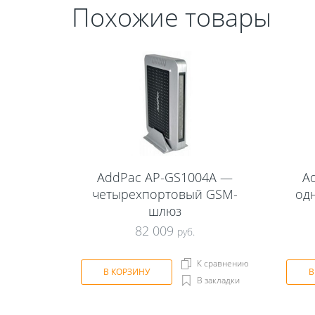
Похожие товары
AddPac AP-GS1004A —
A
четырехпортовый GSM-
од
шлюз
82 009
руб.
К сравнению
В КОРЗИНУ
В
В закладки