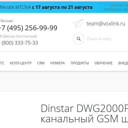
Количест
Mikrotik MTCNA
с 17 августа по 21 августа
свободных ме
 Москве:
team@voxlink.ru
+7 (495) 256-99-99
Ф (Звонок бесплатный):
 (800) 333-75-33
АТС
КОЛЛ-ЦЕНТР
CRM
НОМЕРА
ПРОДУКТЫ
ОБУЧЕНИЕ
ВНЕД
Dinstar DWG2000
канальный GSM 