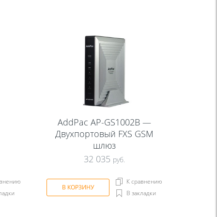
AddPac AP-GS1002B —
Двухпортовый FXS GSM
шлюз
32 035
руб.
авнению
К сравнению
В КОРЗИНУ
ладки
В закладки