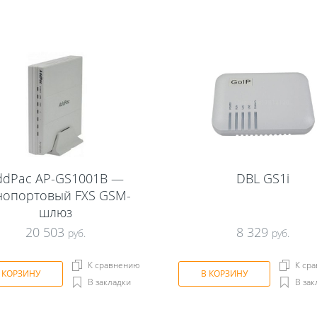
ddPac AP-GS1001B —
DBL GS1i
нопортовый FXS GSM-
шлюз
20 503
8 329
руб.
руб.
К сравнению
К ср
 КОРЗИНУ
В КОРЗИНУ
В закладки
В зак