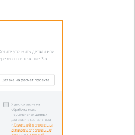
Хотите уточнить детали или
перезвоню в течение 3-х
Заявка на расчет проекта
Я даю согласие на
обработку моих
персональных данных
для связи в соответствии
с
Политикой в отношении
обработки персональных
данных
и
Политикой