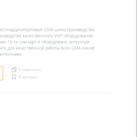
естнадцатипортовый GSM-шлюз производства
оизводстве качественного VoIP-оборудования.
вки 16-ти сим-карт и оборудовано антенным
, что для качественной работы всех GSM-линий
антеннами.
К сравнению
В закладки