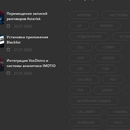
Перемещение записей
ASTERISK
НАСТРОЙКА
разговоров Asterisk
SIP
FREEPBX
22.01.2026
ПОДКЛЮЧЕНИЕ
УСТАН
Установка приложения
Blacklist
CALL
СЕРВЕР
21.01.2026
VOIP
CENTOS
Интеграция VoxDistro и
системы аналитики IMOTIO
ТИП
TIME
21.01.2026
CALLERID
NAT
FOR
ШЛЮЗ
ВНУТРЕННИЕ НОМЕРА
CALL-ФАЙЛ
CHANNEL
OUTBOUND
CISCO