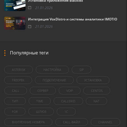
Установка приложения Blacklist
21.01.2026
Интеграция VoxDistro и системы аналитики IMOTIO
21.01.2026
Популярные теги
ASTERISK
НАСТРОЙКА
SIP
FREEPBX
ПОДКЛЮЧЕНИЕ
УСТАНОВКА
CALL
СЕРВЕР
VOIP
CENTOS
ТИП
TIME
CALLERID
NAT
FOR
ШЛЮЗ
1C
ВНУТРЕННИЕ НОМЕРА
CALL-ФАЙЛ
CHANNEL