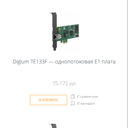
Digium TE133F — однопотоковая Е1 плата
75 172
руб.
К сравнению
В КОРЗИНУ
В закладки