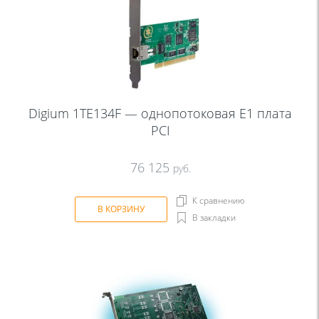
Digium 1TE134F — однопотоковая Е1 плата
PCI
76 125
руб.
К сравнению
В КОРЗИНУ
В закладки