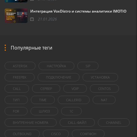
Интеграция VoxDistro и системы аналитики IMOTIO
21.01.2026
Популярные теги
ASTERISK
НАСТРОЙКА
SIP
FREEPBX
ПОДКЛЮЧЕНИЕ
УСТАНОВКА
CALL
СЕРВЕР
VOIP
CENTOS
ТИП
TIME
CALLERID
NAT
FOR
ШЛЮЗ
1C
ВНУТРЕННИЕ НОМЕРА
CALL-ФАЙЛ
CHANNEL
OUTBOUND
CISCO
СОФТФОН