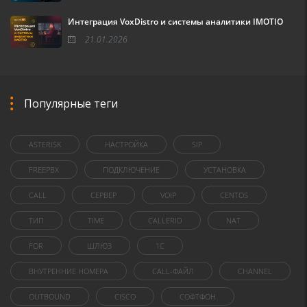
Интеграция VoxDistro и системы аналитики IMOTIO
21.01.2026
Популярные теги
ASTERISK
НАСТРОЙКА
SIP
FREEPBX
ПОДКЛЮЧЕНИЕ
УСТАНОВКА
CALL
СЕРВЕР
VOIP
CENTOS
ТИП
TIME
CALLERID
NAT
FOR
ШЛЮЗ
1C
ВНУТРЕННИЕ НОМЕРА
CALL-ФАЙЛ
CHANNEL
OUTBOUND
CISCO
СОФТФОН