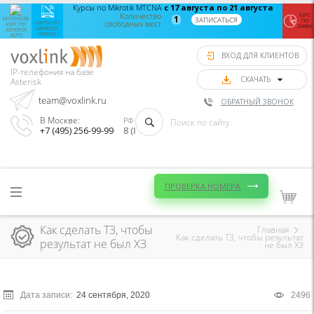
Интенсив-
Курсы по Mikrotik MTCNA
с 17 августа по 21 августа
Zab
курс по
Количество
монит
КУРС
1
ЗАПИСАТЬСЯ
ИНТЕНСИВ-
ПО
свободных мест
Asterisk
Aster
КУРСЫ ПО
КУРС ПО
ZABBIX
MIKROTIK
ASTERISK
лето
Vo
MTCNA
ЛЕТО
с 24
с
августа
сент
ВХОД ДЛЯ КЛИЕНТОВ
по 28
по
августа
сент
IP-телефония на базе
Количество
Колич
СКАЧАТЬ
Asterisk
свободных
своб
мест
8
team@voxlink.ru
ОБРАТНЫЙ ЗВОНОК
ЗАПИСАТЬСЯ
ЗАПИС
В Москве:
РФ (Звонок бесплатный):
+7 (495) 256-99-99
8 (800) 333-75-33
ПРОВЕРКА НОМЕРА
Как сделать ТЗ, чтобы
Главная
Как сделать ТЗ, чтобы результат
результат не был ХЗ
не был ХЗ
Дата записи:
24 сентября, 2020
2496