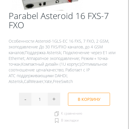
Parabel Asteroid 16 FXS-7
FXO
Особенности Asteroid-1GLS-EC 16 FXS, 7 FXO, 2 GSM,
эхоподавление До 30 FXS/FXO каналов, до 4 GSM
каналов;Поддержка Asterisk; Подключение через E1 или
Ethernet; Аппаратное эхоподавление; Режим « точка-
точка»;Компактный дизайн (1U корпус);Оптимальное
соотношение цена/качество; Работает с IP
АТС поддерживающими DAHDI;
Asterisk,CallWeaver,Yate,FreeSwitch
-
+
В КОРЗИНУ
К сравнению
В закладки