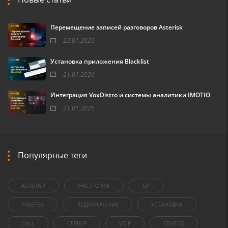
Перемещение записей разговоров Asterisk
22.01.2026
Установка приложения Blacklist
21.01.2026
Интеграция VoxDistro и системы аналитики IMOTIO
21.01.2026
Популярные теги
ASTERISK
НАСТРОЙКА
SIP
FREEPBX
ПОДКЛЮЧЕНИЕ
УСТАНОВКА
CALL
СЕРВЕР
VOIP
CENTOS