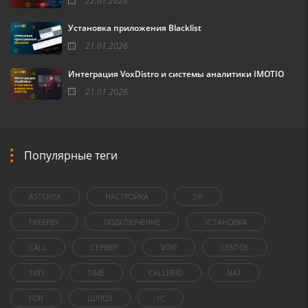
22.01.2026
Установка приложения Blacklist
21.01.2026
Интеграция VoxDistro и системы аналитики IMOTIO
21.01.2026
Популярные теги
ASTERISK
НАСТРОЙКА
SIP
FREEPBX
ПОДКЛЮЧЕНИЕ
УСТАНОВКА
CALL
СЕРВЕР
VOIP
CENTOS
ТИП
TIME
CALLERID
NAT
FOR
ШЛЮЗ
1C