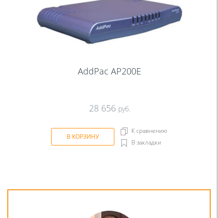
AddPac AP200E
28 656
руб.
К сравнению
В КОРЗИНУ
В закладки