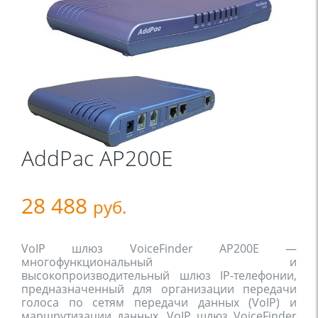
AddPac AP200E
28 488
руб.
VoIP шлюз VoiceFinder AP200E — 
многофункциональный и 
высокопроизводительный шлюз IP-телефонии, 
предназначенный для организации передачи 
голоса по сетям передачи данных (VoIP) и 
маршрутизации данных. VoIP шлюз VoiceFinder 