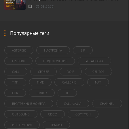
21.01.2026
Популярные теги
ASTERISK
НАСТРОЙКА
SIP
FREEPBX
ПОДКЛЮЧЕНИЕ
УСТАНОВКА
CALL
СЕРВЕР
VOIP
CENTOS
ТИП
TIME
CALLERID
NAT
FOR
ШЛЮЗ
1C
ВНУТРЕННИЕ НОМЕРА
CALL-ФАЙЛ
CHANNEL
OUTBOUND
CISCO
СОФТФОН
ИНСТРУКЦИЯ
ТРАФИК