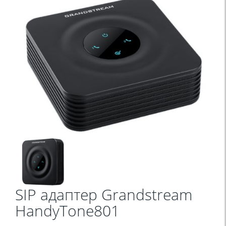
SIP aдаптер Grandstream
HandyTone801