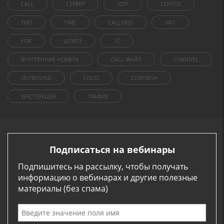
CALL
СЕРВЕР
VOIP
CENTOS
ТИП
TIME
CALLERID
NAT
FOR
ШЛЮЗ
1C
ВНУТРЕННИЕ НОМЕРА
CALL-ФАЙЛ
CHANNEL
OUTBOUND
CISCO
СОФТФОН
ИНСТРУКЦИЯ
ТРАФИК
Подписаться на вебинары
Подпишитесь на рассылку, чтобы получать
информацию о вебинарах и другие полезные
материалы (без спама)