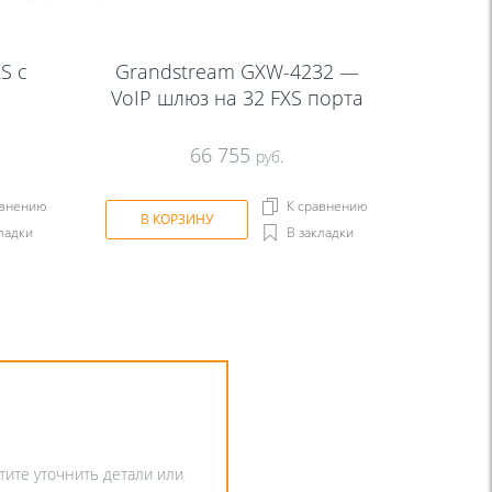
S с
Grandstream GXW-4232 —
VoIP шлюз на 32 FXS порта
66 755
руб.
авнению
К сравнению
В КОРЗИНУ
ладки
В закладки
отите уточнить детали или