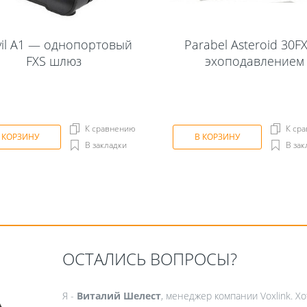
vil A1 — однопортовый
Parabel Asteroid 30FX
FXS шлюз
эхоподавлением
К сравнению
К ср
 КОРЗИНУ
В КОРЗИНУ
В закладки
В зак
ОСТАЛИСЬ ВОПРОСЫ?
Я -
Виталий Шелест
, менеджер компании Voxlink. Х