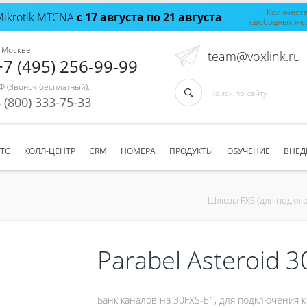
Количест
Mikrotik MTCNA
с 17 августа по 21 августа
свободных ме
 Москве:
team@voxlink.ru
+7 (495) 256-99-99
Ф (Звонок бесплатный):
 (800) 333-75-33
АТС
КОЛЛ-ЦЕНТР
CRM
НОМЕРА
ПРОДУКТЫ
ОБУЧЕНИЕ
ВНЕД
Шлюзы FXS (для подкл
Parabel Asteroid 
Банк каналов на 30FXS-E1, для подключения к 