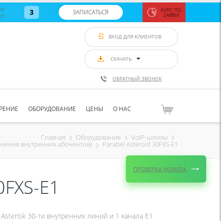
во
КУРС ПО
3
ЗАПИСАТЬСЯ
ст
ZABBIX
Zabbix:
монитор
ВХОД ДЛЯ КЛИЕНТОВ
Asterisk и
VoIP
с 7
сентябр
СКАЧАТЬ
по 11
сентябр
ОБРАТНЫЙ ЗВОНОК
Количество
свободных
мест
8
РЕНИЕ
ОБОРУДОВАНИЕ
ЦЕНЫ
О НАС
ЗАПИСАТЬС
Главная
Оборудование
VoIP-шлюзы
Parabel Asteroid 30FXS-E1
ючения внутренних абонентов)
ПРОВЕРКА НОМЕРА
30FXS-E1
Asterisk 30-ти внутренних линий и 1 канала E1