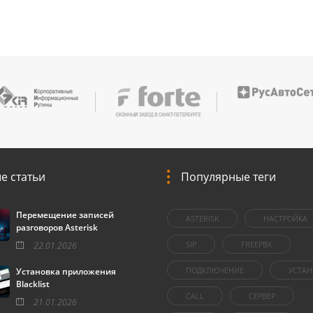
е статьи
Популярные теги
Перемещение записей
ASTERISK
НАСТРОЙКА
разговоров Asterisk
SIP
FREEPBX
22.01.2026
ПОДКЛЮЧЕНИЕ
УСТАН
Установка приложения
Blacklist
CALL
СЕРВЕР
21.01.2026