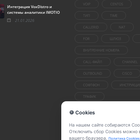
VOIP
CENTOS
Интеграция VoxDistro и
системы аналитики IMOTIO
ТИП
TIME
21.01.2026
CALLERID
NAT
FOR
ШЛЮЗ
ВНУТРЕННИЕ НОМЕРА
CALL-ФАЙЛ
CHANNEL
OUTBOUND
CISCO
СОФТФОН
ИНСТРУКЦИ
ТРАФИК
🍪 Cookies
На нашем сайте собираются Cook
Отключить сбор Cookies можно 
вашего браузера.
Политика Cookies