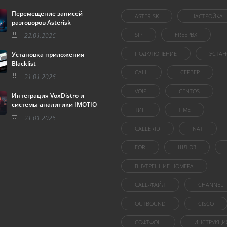
Перемещение записей
ASTERISK
НАСТРОЙКА
разговоров Asterisk
SIP
FREEPBX
22.01.2026
ПОДКЛЮЧЕНИЕ
УСТАН
Установка приложения
Blacklist
CALL
СЕРВЕР
21.01.2026
VOIP
CENTOS
Интеграция VoxDistro и
системы аналитики IMOTIO
ТИП
TIME
21.01.2026
CALLERID
NAT
FOR
ШЛЮЗ
ВНУТРЕННИЕ НОМЕРА
CALL-ФАЙЛ
CHANNEL
OUTBOUND
CISCO
СОФТФОН
ИНСТРУКЦИ