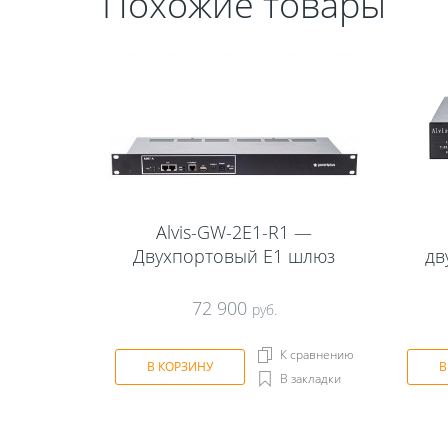
Похожие товары
Alvis-GW-2E1-R1 —
Двухпортовый Е1 шлюз
дв
72 900
руб.
К сравнению
В КОРЗИНУ
В
В закладки