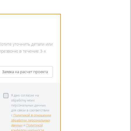
Хотите уточнить детали или
перезвоню в течение 3-х
Заявка на расчет проекта
Я даю согласие на
обработку моих
персональных данных
для связи в соответствии
с
Политикой в отношении
обработки персональных
данных
и
Политикой
конфиденциальности