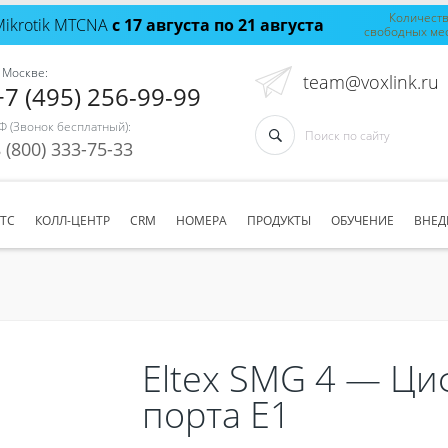
Количест
Mikrotik MTCNA
с 17 августа по 21 августа
свободных ме
 Москве:
team@voxlink.ru
+7 (495) 256-99-99
Ф (Звонок бесплатный):
 (800) 333-75-33
АТС
КОЛЛ-ЦЕНТР
CRM
НОМЕРА
ПРОДУКТЫ
ОБУЧЕНИЕ
ВНЕД
Eltex SMG 4 — Ци
порта Е1