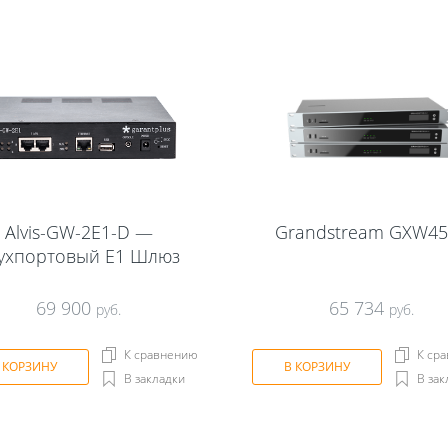
Alvis-GW-2E1-D —
Grandstream GXW45
ухпортовый Е1 Шлюз
69 900
65 734
руб.
руб.
К сравнению
К ср
 КОРЗИНУ
В КОРЗИНУ
В закладки
В зак