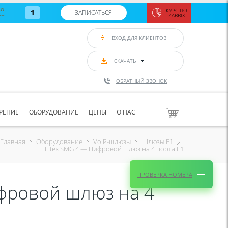
во
КУРС ПО
1
ЗАПИСАТЬСЯ
ст
ZABBIX
Zabbix:
монитор
ВХОД ДЛЯ КЛИЕНТОВ
Asterisk и
VoIP
с 7
сентябр
СКАЧАТЬ
по 11
сентябр
ОБРАТНЫЙ ЗВОНОК
Количество
свободных
мест
8
РЕНИЕ
ОБОРУДОВАНИЕ
ЦЕНЫ
О НАС
ЗАПИСАТЬС
Главная
Оборудование
VoIP-шлюзы
Шлюзы Е1
Eltex SMG 4 — Цифровой шлюз на 4 порта Е1
ПРОВЕРКА НОМЕРА
фровой шлюз на 4