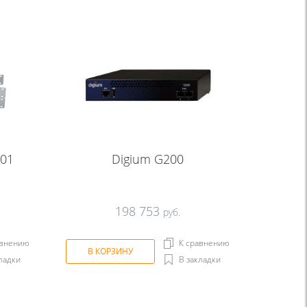
01
Digium G200
198 753
руб.
авнению
К сравнению
В КОРЗИНУ
ладки
В закладки