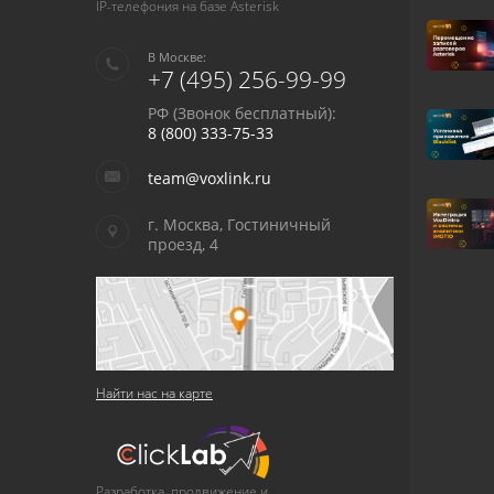
IP-телефония на базе Asterisk
В Москве:
+7 (495) 256-99-99
РФ (Звонок бесплатный):
8 (800) 333-75-33
team@voxlink.ru
г. Москва, Гостиничный
проезд, 4
Найти нас на карте
Разработка, продвижение и