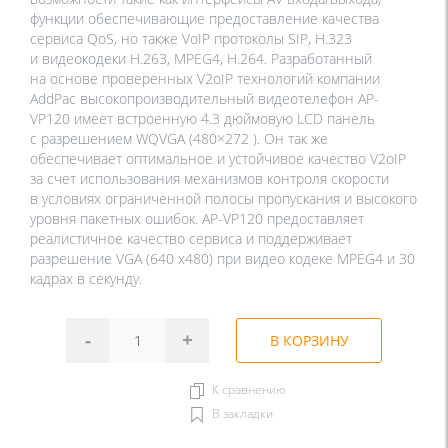
функции обеспечивающие предоставление качества
сервиса QoS, но также VoIP протоколы SIP, H.323
и видеокодеки H.263, MPEG4, H.264. Разработанный
на основе проверенных V2oIP технологий компании
AddPac высокопроизводительный видеотелефон AP-
VP120 имеет встроенную 4.3 дюймовую LCD панель
с разрешением WQVGA (480×272 ). Он так же
обеспечивает оптимальное и устойчивое качество V2oIP
за счет использования механизмов контроля скорости
в условиях ограниченной полосы пропускания и высокого
уровня пакетных ошибок. AP-VP120 предоставляет
реалистичное качество сервиса и поддерживает
разрешение VGA (640 х480) при видео кодеке MPEG4 и 30
кадрах в секунду.
-
+
В КОРЗИНУ
К сравнению
В закладки