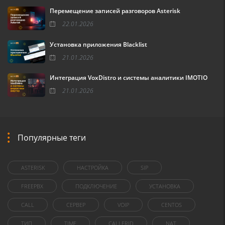
Перемещение записей разговоров Asterisk
22.01.2026
Установка приложения Blacklist
21.01.2026
Интеграция VoxDistro и системы аналитики IMOTIO
21.01.2026
Популярные теги
ASTERISK
НАСТРОЙКА
SIP
FREEPBX
ПОДКЛЮЧЕНИЕ
УСТАНОВКА
CALL
СЕРВЕР
VOIP
CENTOS
ТИП
TIME
CALLERID
NAT