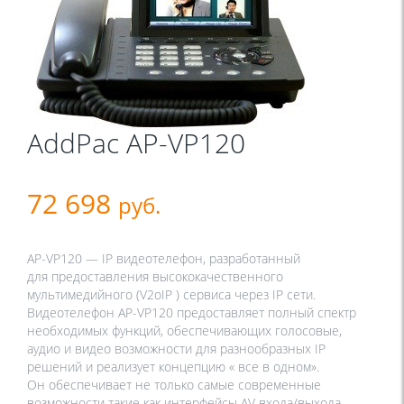
AddPac AP-VP120
72 698
руб.
AP-VP120 — IP видеотелефон, разработанный
для предоставления высококачественного
мультимедийного (V2oIP ) сервиса через IP сети.
Видеотелефон AP-VP120 предоставляет полный спектр
необходимых функций, обеспечивающих голосовые,
аудио и видео возможности для разнообразных IP
решений и реализует концепцию « все в одном».
Он обеспечивает не только самые современные
возможности такие как интерфейсы AV входа/выхода,