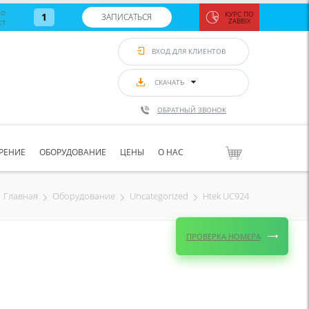
во
КУРС ПО
1
ЗАПИСАТЬСЯ
ст
ZABBIX
Zabbix:
монитор
ВХОД ДЛЯ КЛИЕНТОВ
Asterisk и
VoIP
с 7
сентябр
СКАЧАТЬ
по 11
сентябр
ОБРАТНЫЙ ЗВОНОК
Количество
свободных
мест
8
РЕНИЕ
ОБОРУДОВАНИЕ
ЦЕНЫ
О НАС
ЗАПИСАТЬС
Htek UC924
Главная
Оборудование
Uncategorized
ПРОВЕРКА НОМЕРА