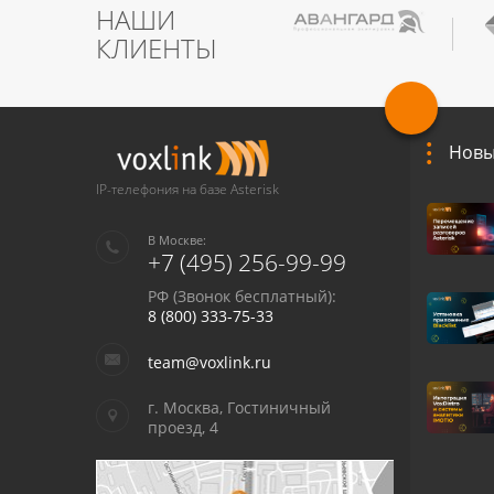
НАШИ
КЛИЕНТЫ
Новы
IP-телефония на базе Asterisk
В Москве:
+7 (495) 256-99-99
РФ (Звонок бесплатный):
8 (800) 333-75-33
team@voxlink.ru
г. Москва, Гостиничный
проезд, 4