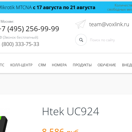
Количест
Mikrotik MTCNA
с 17 августа по 21 августа
свободных ме
 Москве:
team@voxlink.ru
+7 (495) 256-99-99
Ф (Звонок бесплатный):
 (800) 333-75-33
АТС
КОЛЛ-ЦЕНТР
CRM
НОМЕРА
ПРОДУКТЫ
ОБУЧЕНИЕ
ВНЕД
Htek UC924
8 586