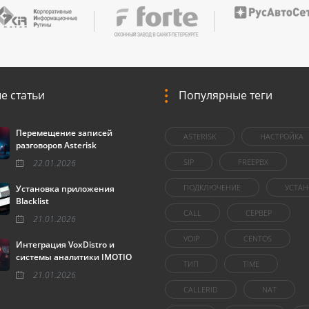
е статьи
Популярные теги
Перемещение записей
ASTERISK
НАСТРОЙКА
разговоров Asterisk
SIP
FREEPBX
22.01.2026
ПОДКЛЮЧЕНИЕ
УСТАН
Установка приложения
Blacklist
CALL
СЕРВЕР
21.01.2026
VOIP
CENTOS
Интеграция VoxDistro и
системы аналитики IMOTIO
ТИП
TIME
21.01.2026
CALLERID
NAT