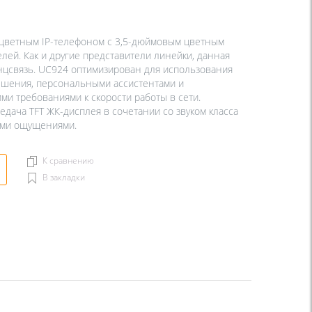
цветным IP-телефоном с 3,5-дюймовым цветным
ей. Как и другие представители линейки, данная
цсвязь. UC924 оптимизирован для использования
шения, персональными ассистентами и
и требованиями к скорости работы в сети.
дача TFT ЖК-дисплея в сочетании со звуком класса
ыми ощущениями.
К сравнению
В закладки