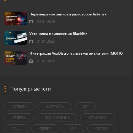
Перемещение записей разговоров Asterisk
22.01.2026
Установка приложения Blacklist
21.01.2026
Интеграция VoxDistro и системы аналитики IMOTIO
21.01.2026
Популярные теги
ASTERISK
НАСТРОЙКА
SIP
FREEPBX
ПОДКЛЮЧЕНИЕ
УСТАНОВКА
CALL
СЕРВЕР
VOIP
CENTOS