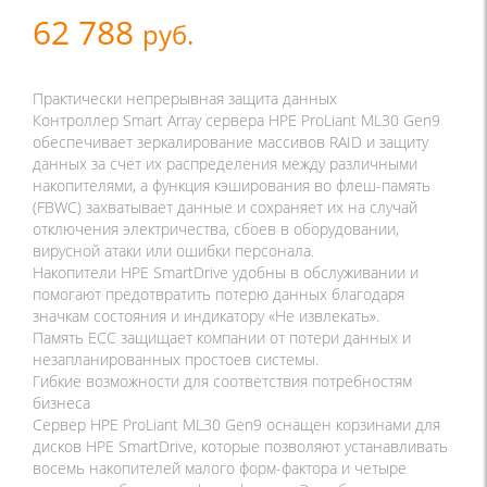
62 788
руб.
Практически непрерывная защита данных
Контроллер Smart Array сервера HPE ProLiant ML30 Gen9
обеспечивает зеркалирование массивов RAID и защиту
данных за счет их распределения между различными
накопителями, а функция кэширования во флеш-память
(FBWC) захватывает данные и сохраняет их на случай
отключения электричества, сбоев в оборудовании,
вирусной атаки или ошибки персонала.
Накопители HPE SmartDrive удобны в обслуживании и
помогают предотвратить потерю данных благодаря
значкам состояния и индикатору «Не извлекать».
Память ECC защищает компании от потери данных и
незапланированных простоев системы.
Гибкие возможности для соответствия потребностям
бизнеса
Сервер HPE ProLiant ML30 Gen9 оснащен корзинами для
дисков HPE SmartDrive, которые позволяют устанавливать
восемь накопителей малого форм-фактора и четыре