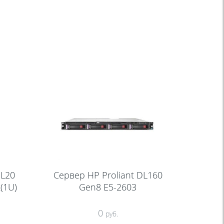
DL20
Сервер HP Proliant DL160
(1U)
Gen8 E5-2603
0
руб.