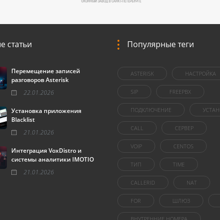
е статьи
Популярные теги
Перемещение записей
ASTERISK
НАСТРОЙКА
разговоров Asterisk
SIP
FREEPBX
22.01.2026
ПОДКЛЮЧЕНИЕ
УСТАН
Установка приложения
Blacklist
CALL
СЕРВЕР
21.01.2026
VOIP
CENTOS
Интеграция VoxDistro и
системы аналитики IMOTIO
ТИП
TIME
21.01.2026
CALLERID
NAT
FOR
ШЛЮЗ
ВНУТРЕННИЕ НОМЕРА