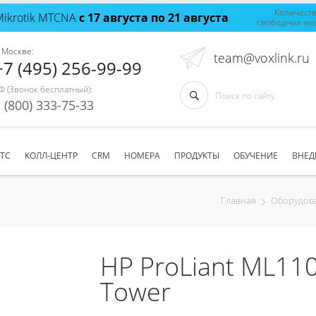
Количест
Mikrotik MTCNA
с 17 августа по 21 августа
свободных ме
 Москве:
team@voxlink.ru
+7 (495) 256-99-99
Ф (Звонок бесплатный):
 (800) 333-75-33
АТС
КОЛЛ-ЦЕНТР
CRM
НОМЕРА
ПРОДУКТЫ
ОБУЧЕНИЕ
ВНЕД
Главная
Оборудов
HP ProLiant ML110
Tower