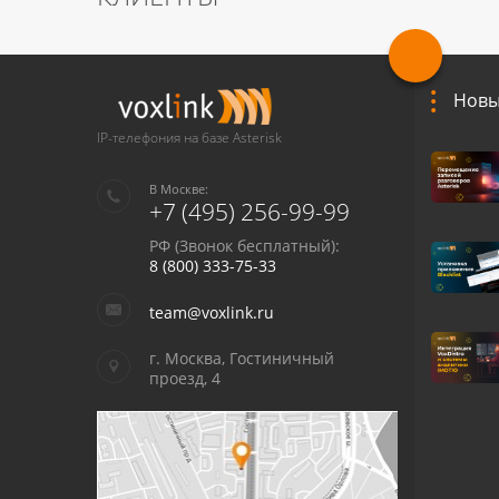
Новы
IP-телефония на базе Asterisk
В Москве:
+7 (495) 256-99-99
РФ (Звонок бесплатный):
8 (800) 333-75-33
team@voxlink.ru
г. Москва, Гостиничный
проезд, 4