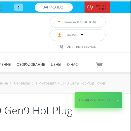
во
КУРС ПО
1
ЗАПИСАТЬСЯ
ст
ZABBIX
Zabbix:
монитор
ВХОД ДЛЯ КЛИЕНТОВ
Asterisk и
VoIP
с 7
сентябр
СКАЧАТЬ
по 11
сентябр
ОБРАТНЫЙ ЗВОНОК
Количество
свободных
мест
8
РЕНИЕ
ОБОРУДОВАНИЕ
ЦЕНЫ
О НАС
ЗАПИСАТЬС
HP ProLiant ML110 Gen9 Hot Plug Tower
ание
Серверы
ПРОВЕРКА НОМЕРА
 Gen9 Hot Plug