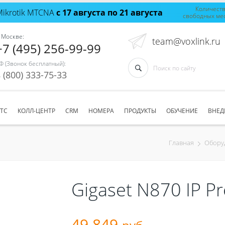
Количест
Mikrotik MTCNA
с 17 августа по 21 августа
свободных ме
 Москве:
team@voxlink.ru
+7 (495) 256-99-99
Ф (Звонок бесплатный):
 (800) 333-75-33
АТС
КОЛЛ-ЦЕНТР
CRM
НОМЕРА
ПРОДУКТЫ
ОБУЧЕНИЕ
ВНЕД
Главная
Обору
Gigaset N870 IP Pr
49 849