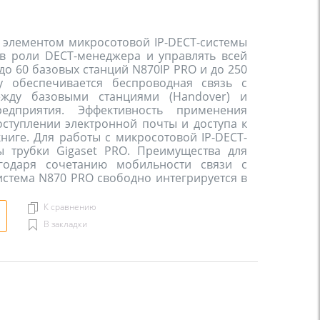
 элементом микросотовой IP-DECT-системы 
в роли DECT-менеджера и управлять всей 
до 60 базовых станций N870IP PRO и до 250 
у обеспечивается беспроводная связь с 
жду базовыми станциями (Handover) и 
дприятия. Эффективность применения 
оступлении электронной почты и доступа к 
ниге. Для работы с микросотовой IP-DECT-
 трубки Gigaset PRO. Преимущества для 
годаря сочетанию мобильности связи с 
стема N870 PRO свободно интегрируется в 
К сравнению
В закладки