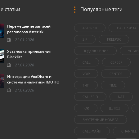
е статьи
Популярные теги
Перемещение записей
ASTERISK
НАСТРОЙКА
разговоров Asterisk
SIP
FREEPBX
22.01.2026
ПОДКЛЮЧЕНИЕ
УСТАН
Установка приложения
Blacklist
CALL
СЕРВЕР
21.01.2026
VOIP
CENTOS
Интеграция VoxDistro и
системы аналитики IMOTIO
ТИП
TIME
21.01.2026
CALLERID
NAT
FOR
ШЛЮЗ
ВНУТРЕННИЕ НОМЕРА
CALL-ФАЙЛ
CHANNEL