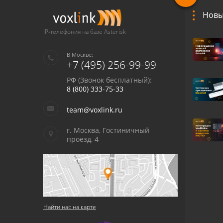
Новы
IP-телефония на базе Asterisk
В Москве:
+7 (495) 256-99-99
РФ (Звонок бесплатный):
8 (800) 333-75-33
team@voxlink.ru
г. Москва, Гостиничный
проезд, 4
Найти нас на карте