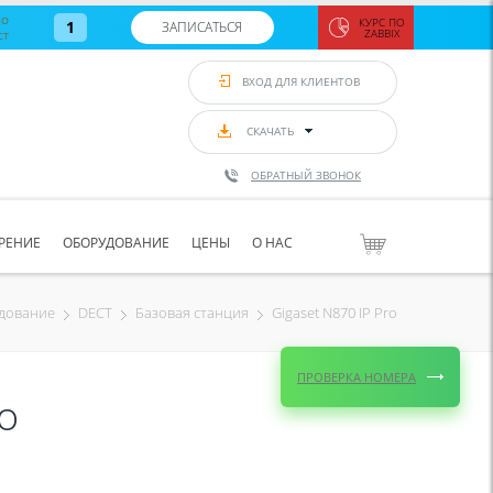
во
КУРС ПО
1
ЗАПИСАТЬСЯ
ст
ZABBIX
Zabbix:
монитор
ВХОД ДЛЯ КЛИЕНТОВ
Asterisk и
VoIP
с 7
сентябр
СКАЧАТЬ
по 11
сентябр
ОБРАТНЫЙ ЗВОНОК
Количество
свободных
мест
8
РЕНИЕ
ОБОРУДОВАНИЕ
ЦЕНЫ
О НАС
ЗАПИСАТЬС
Gigaset N870 IP Pro
дование
DECT
Базовая станция
ПРОВЕРКА НОМЕРА
o