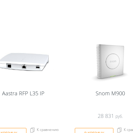
Aastra RFP L35 IP
Snom M900
28 831
руб.
К сравнению
К ср