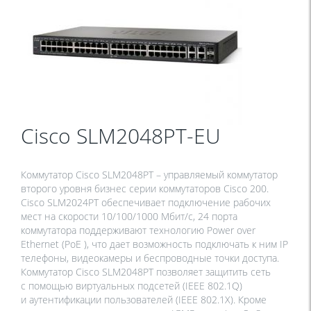
Cisco SLM2048PT-EU
Коммутатор Cisco SLM2048PT – управляемый коммутатор
второго уровня бизнес серии коммутаторов Cisco 200.
Cisco SLM2024PT обеспечивает подключение рабочих
мест на скорости 10/100/1000 Мбит/с, 24 порта
коммутатора поддерживают технологию Power over
Ethernet (PoE ), что дает возможность подключать к ним IP
телефоны, видеокамеры и беспроводные точки доступа.
Коммутатор Cisco SLM2048PT позволяет защитить сеть
с помощью виртуальных подсетей (IEEE 802.1Q)
и аутентификации пользователей (IEEE 802.1X). Кроме