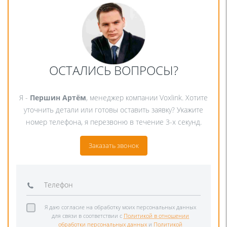
ОСТАЛИСЬ ВОПРОСЫ?
Я -
Першин Артём
, менеджер компании Voxlink. Хотите
уточнить детали или готовы оставить заявку? Укажите
номер телефона, я перезвоню в течение 3-х секунд.
Заказать звонок
Я даю согласие на обработку моих персональных данных
для связи в соответствии с
Политикой в отношении
обработки персональных данных
и
Политикой