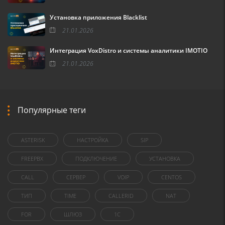
Установка приложения Blacklist
21.01.2026
Интеграция VoxDistro и системы аналитики IMOTIO
21.01.2026
Популярные теги
ASTERISK
НАСТРОЙКА
SIP
FREEPBX
ПОДКЛЮЧЕНИЕ
УСТАНОВКА
CALL
СЕРВЕР
VOIP
CENTOS
ТИП
TIME
CALLERID
NAT
FOR
ШЛЮЗ
1C