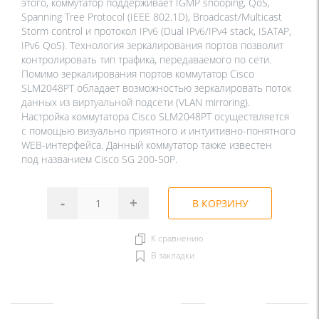
этого, коммутатор поддерживает IGMP snooping, QoS,
Spanning Tree Protocol (IEEE 802.1D), Broadcast/Multicast
Storm control и протокол IPv6 (Dual IPv6/IPv4 stack, ISATAP,
IPv6 QoS). Технология зеркалирования портов позволит
контролировать тип трафика, передаваемого по сети.
Помимо зеркалирования портов коммутатор Cisco
SLM2048PT обладает возможностью зеркалировать поток
данных из виртуальной подсети (VLAN mirroring).
Настройка коммутатора Cisco SLM2048PT осуществляется
с помощью визуально приятного и интуитивно-понятного
WEB-интерфейса. Данный коммутатор также известен
под названием Cisco SG 200-50P.
-
+
В КОРЗИНУ
К сравнению
В закладки