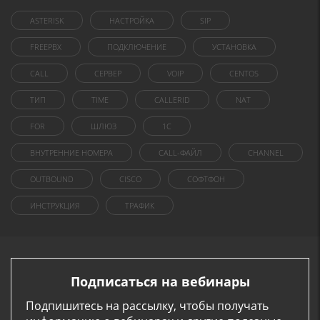
ASTERISK
НАСТРОЙКА
SIP
FREEPBX
ПОДКЛЮЧЕНИЕ
УСТАНОВКА
CALL
СЕРВЕР
VOIP
CENTOS
ТИП
TIME
CALLERID
NAT
FOR
ШЛЮЗ
1C
ВНУТРЕННИЕ НОМЕРА
CALL-ФАЙЛ
CHANNEL
OUTBOUND
CISCO
СОФТФОН
ИНСТРУКЦИЯ
ТРАФИК
Подписаться на вебинары
Подпишитесь на рассылку, чтобы получать