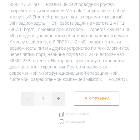
RB951Ui-2HnD — новейший беспроводной роутер,
разработанный компанией Mikrotik. Gредставляет собой
корпусный Ethernet роутер с пятью портами + мощный
WiFi радиомодуль (1 Вт), работающий на частоте 2.4 ГГц
(802.11b/g/n), с новым процессором — Atheros AR9344 600
МГц и вдвое увеличенным объёмом оперативной памяти.
К числу особенностей RB951Ui-2HnD следует отнести
возможность питать другое устройство по технологии PoE
через пятый порт, наличие порта USB 2.0 и встроенная
MIMO 2×2 антенна. На корпусе присутствуют отверстия
для настенного крепления. Роутер управляется
современной многофункциональной операционной
системой, разработанной компанией Mikrotik — RouterOS.
-
+
В КОРЗИНУ
К сравнению
В закладки