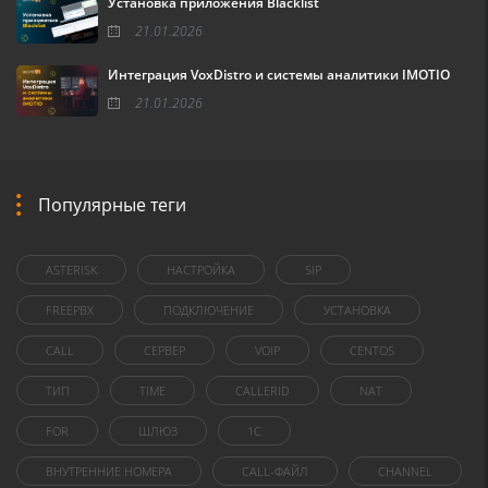
Установка приложения Blacklist
21.01.2026
Интеграция VoxDistro и системы аналитики IMOTIO
21.01.2026
Популярные теги
ASTERISK
НАСТРОЙКА
SIP
FREEPBX
ПОДКЛЮЧЕНИЕ
УСТАНОВКА
CALL
СЕРВЕР
VOIP
CENTOS
ТИП
TIME
CALLERID
NAT
FOR
ШЛЮЗ
1C
ВНУТРЕННИЕ НОМЕРА
CALL-ФАЙЛ
CHANNEL