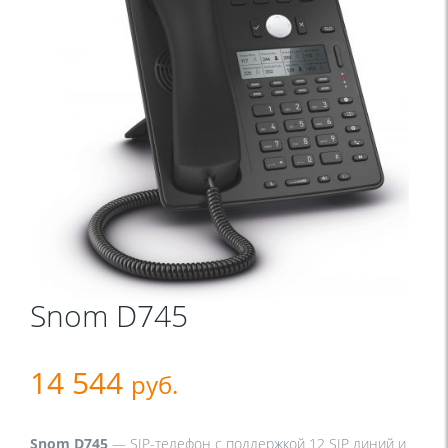
Snom D745
14 544
руб.
Snom D745
— SIP-телефон с поддержкой 12 SIP линий и