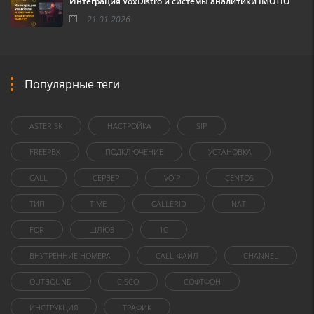
Интеграция VoxDistro и системы аналитики IMOTIO
21.01.2026
Популярные теги
ASTERISK
НАСТРОЙКА
SIP
FREEPBX
ПОДКЛЮЧЕНИЕ
УСТАНОВКА
CALL
СЕРВЕР
VOIP
CENTOS
ТИП
TIME
CALLERID
NAT
FOR
ШЛЮЗ
1C
ВНУТРЕННИЕ НОМЕРА
CALL-ФАЙЛ
CHANNEL
OUTBOUND
CISCO
СОФТФОН
ИНСТРУКЦИЯ
ТРАФИК