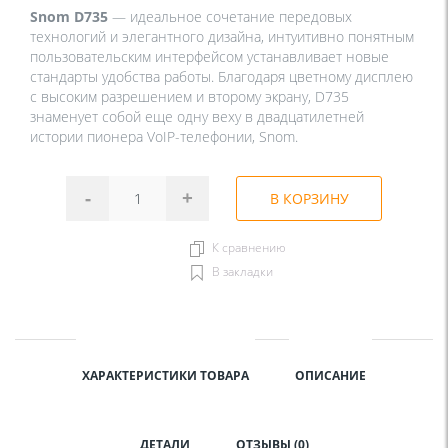
Snom D735
— идеальное сочетание передовых
технологий и элегантного дизайна, интуитивно понятным
пользовательским интерфейсом устанавливает новые
стандарты удобства работы. Благодаря цветному дисплею
с высоким разрешением и второму экрану, D735
знаменует собой еще одну веху в двадцатилетней
истории пионера VoIP-телефонии, Snom.
-
+
В КОРЗИНУ
К сравнению
В закладки
ХАРАКТЕРИСТИКИ ТОВАРА
ОПИСАНИЕ
ДЕТАЛИ
ОТЗЫВЫ (0)