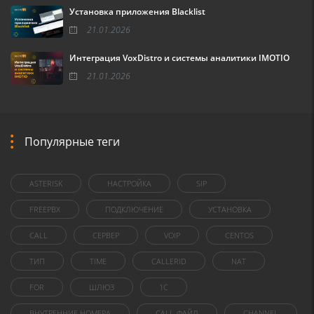
Установка приложения Blacklist
21.01.2026
Интеграция VoxDistro и системы аналитики IMOTIO
21.01.2026
Популярные теги
ASTERISK
НАСТРОЙКА
SIP
FREEPBX
ПОДКЛЮЧЕНИЕ
УСТАНОВКА
CALL
СЕРВЕР
VOIP
CENTOS
ТИП
TIME
CALLERID
NAT
FOR
ШЛЮЗ
1C
ВНУТРЕННИЕ НОМЕРА
CALL-ФАЙЛ
CHANNEL