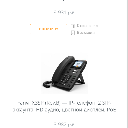
9 931
руб.
К сравнению
В КОРЗИНУ
В закладки
Fanvil X3SP (Rev:B) — IP-телефон, 2 SIP-
аккаунта, HD аудио, цветной дисплей, PoE
3 982
руб.