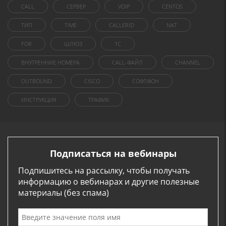
CALL
СЕРВЕР
VOIP
CENTOS
ТИП
TIME
CALLERID
NAT
FOR
ШЛЮЗ
1C
ВНУТРЕННИЕ НОМЕРА
CALL-ФАЙЛ
CHANNEL
OUTBOUND
CISCO
СОФТФОН
ИНСТРУКЦИЯ
ТРАФИК
Подписаться на вебинары
Подпишитесь на рассылку, чтобы получать
информацию о вебинарах и другие полезные
материалы (без спама)